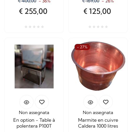
€ 400,00
€ 169,00
- 36%
- 26%
€ 255,00
€ 125,00
- 27%
Non assegnata
Non assegnata
En option - Table à
Marmite en cuivre
polentera P100T
Caldera 1000 litres