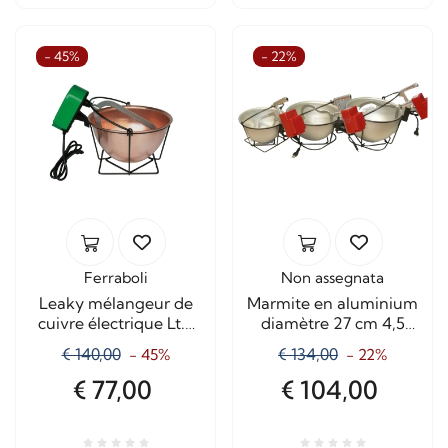
- 45%
- 22%
Ferraboli
Non assegnata
Leaky mélangeur de
Marmite en aluminium
cuivre électrique Lt.3
diamètre 27 cm 4,5
Art.0574
litres
€ 140,00
€ 134,00
- 45%
- 22%
€ 77,00
€ 104,00