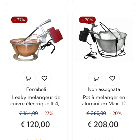
- 27%
- 20%
Ferraboli
Non assegnata
Leaky mélangeur de
Pot à mélanger en
cuivre électrique lt.4,5
aluminium Maxi 12
Art.0575
litres
€ 164,00
€ 260,00
- 27%
- 20%
€ 120,00
€ 208,00