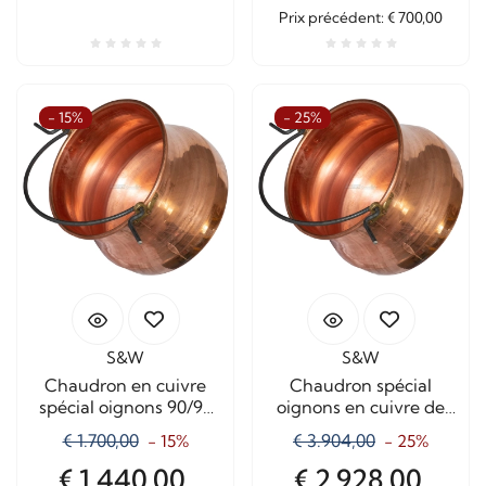
Prix ​​précédent: € 700,00
- 15%
- 25%
S&W
S&W
Chaudron en cuivre
Chaudron spécial
spécial oignons 90/95
oignons en cuivre de
litres
300 litres
€ 1.700,00
€ 3.904,00
- 15%
- 25%
€ 1.440,00
€ 2.928,00