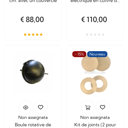
cm. avec un couvercle
électrique en cuivre de
3,5 L avec mélangeur
automatique
€ 88,00
€ 110,00
- 15%
Nouveau
Non assegnata
Non assegnata
Boule rotative de
Kit de joints (2 pour