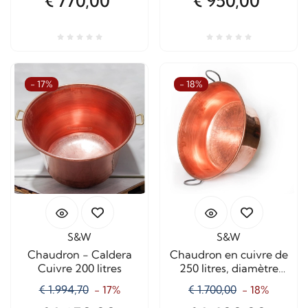
€ 770,00
€ 950,00
- 17%
- 18%
S&W
S&W
Chaudron - Caldera
Chaudron en cuivre de
Cuivre 200 litres
250 litres, diamètre
spécial, hauteur 1/2
€ 1.994,70
€ 1.700,00
- 17%
- 18%