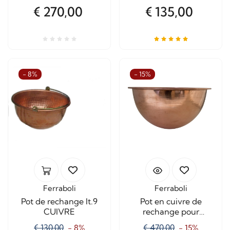
€ 270,00
€ 135,00
- 8%
- 15%
Ferraboli
Ferraboli
Pot de rechange lt.9
Pot en cuivre de
CUIVRE
rechange pour
mijoteuse de 30 litres
€ 130,00
€ 470,00
- 8%
- 15%