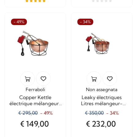
- 49%
- 34%
Ferraboli
Non assegnata
Copper Kettle
Leaky électriques
électrique mélangeur-
Litres mélangeur-
Liter 7.5
CUIVRE 9
€ 295,00
€ 350,00
- 49%
- 34%
€ 149,00
€ 232,00