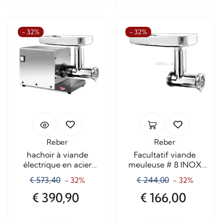
- 32%
- 32%
Reber
Reber
hachoir à viande
Facultatif viande
électrique en acier
meuleuse # 8 INOX
inoxydable TC8 9508N
8800NP
€ 573,40
€ 244,00
- 32%
- 32%
€ 390,90
€ 166,00