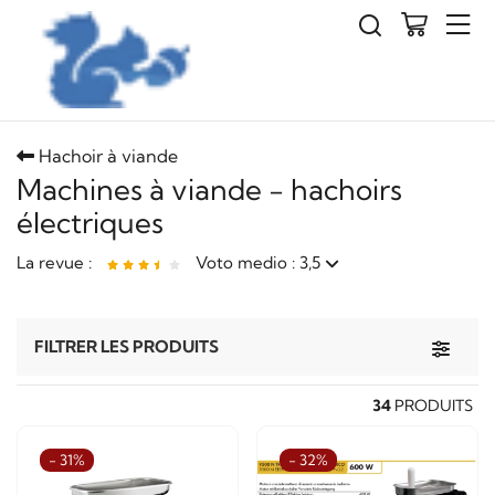
Hachoir à viande
Machines à viande - hachoirs
électriques
La revue :
Voto medio : 3,5
NC Classé n ° 22 Reber 9500 HACHOIR mod. COURT
Toggle 
FILTRER LES PRODUITS
très bon produit
b
v
34
PRODUITS
- 31%
- 32%