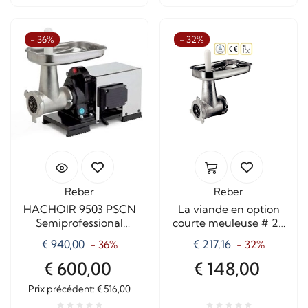
- 36%
- 32%
Reber
Reber
HACHOIR 9503 PSCN
La viande en option
Semiprofessional
courte meuleuse # 22
1200Watt Classé n ° 22
8800NC
€ 940,00
€ 217,16
- 36%
- 32%
COURT
€ 600,00
€ 148,00
Prix ​​précédent: € 516,00