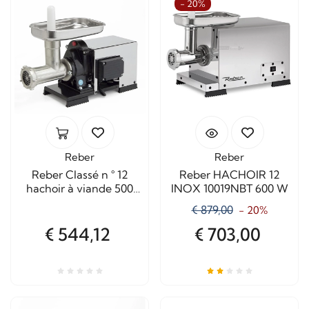
- 20%
Reber
Reber
Reber Classé n ° 12
Reber HACHOIR 12
hachoir à viande 500
INOX 10019NBT 600 W
W carénée
€ 879,00
- 20%
€ 544,12
€ 703,00