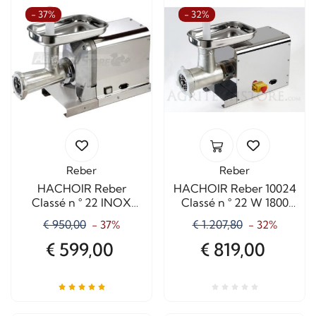
- 37%
- 32%
Reber
Reber
HACHOIR Reber
HACHOIR Reber 10024
Classé n ° 22 INOX
Classé n ° 22 W 1800
1200 W Professional
Corp Court
€ 950,00
€ 1.207,80
- 37%
- 32%
professionnel
€ 599,00
€ 819,00