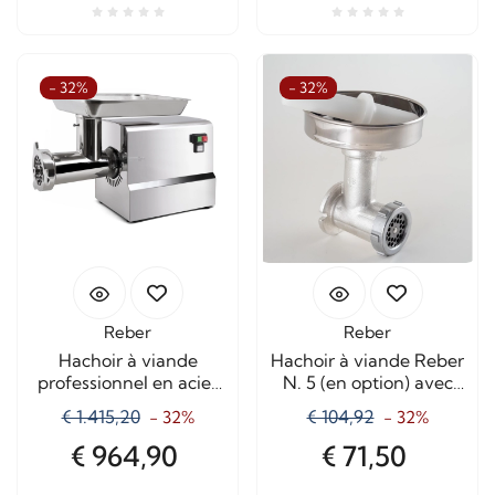
- 32%
- 32%
Reber
Reber
Hachoir à viande
Hachoir à viande Reber
professionnel en acier
N. 5 (en option) avec
inoxydable N.32
plaque en acier
€ 1.415,20
€ 104,92
- 32%
- 32%
1200W-M80AET
inoxydable
€ 964,90
€ 71,50