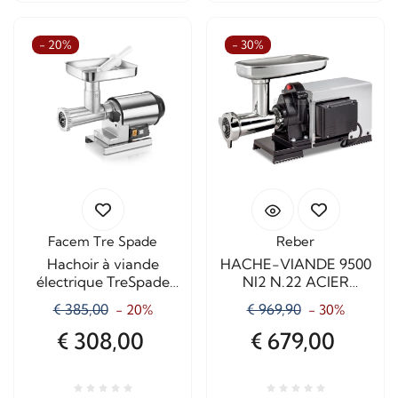
- 20%
- 30%
Facem Tre Spade
Reber
Hachoir à viande
HACHE-VIANDE 9500
électrique TreSpade
NI2 N.22 ACIER
N22 élégant
INOXYDABLE
€ 385,00
€ 969,90
- 20%
- 30%
1200watt
€ 308,00
€ 679,00