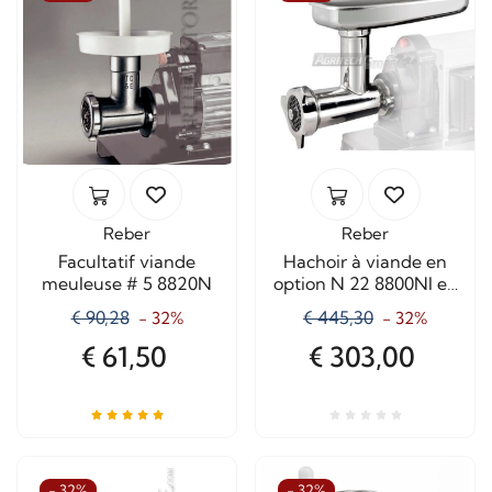
Reber
Reber
Facultatif viande
Hachoir à viande en
meuleuse # 5 8820N
option N 22 8800NI en
acier inoxydable
€ 90,28
€ 445,30
- 32%
- 32%
€ 61,50
€ 303,00
- 32%
- 32%