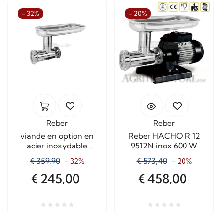
- 32%
- 20%
Reber
Reber
viande en option en
Reber HACHOIR 12
acier inoxydable
9512N inox 600 W
grinder # 12 8812N
€ 359,90
€ 573,40
- 32%
- 20%
€ 245,00
€ 458,00