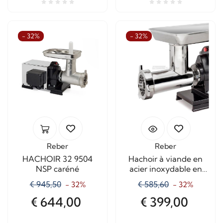
- 32%
- 32%
Reber
Reber
HACHOIR 32 9504
Hachoir à viande en
NSP caréné
acier inoxydable en
option n° 32 8830NI
€ 945,50
€ 585,60
- 32%
- 32%
€ 644,00
€ 399,00