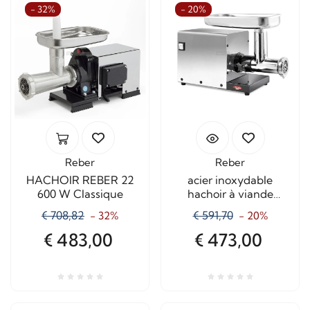
- 32%
- 20%
Reber
Reber
HACHOIR REBER 22
acier inoxydable
600 W Classique
hachoir à viande
électrique TC8
€ 708,82
€ 591,70
- 32%
- 20%
10018NBT
€ 483,00
€ 473,00