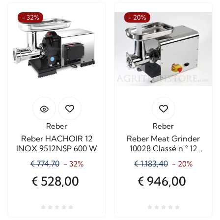
- 32%
- 20%
Reber
Reber
Reber HACHOIR 12
Reber Meat Grinder
INOX 9512NSP 600 W
10028 Classé n ° 12
INOX 1200 W
€ 774,70
€ 1.183,40
- 32%
- 20%
Professional
€ 528,00
€ 946,00