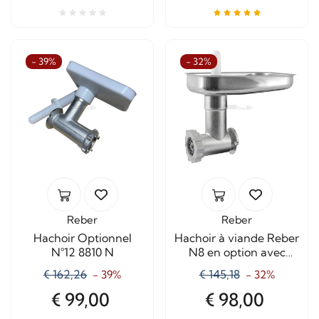
- 39%
- 32%
Reber
Reber
Hachoir Optionnel
Hachoir à viande Reber
N°12 8810 N
N8 en option avec
plaque en acier
€ 162,26
€ 145,18
- 39%
- 32%
inoxydable
€ 99,00
€ 98,00