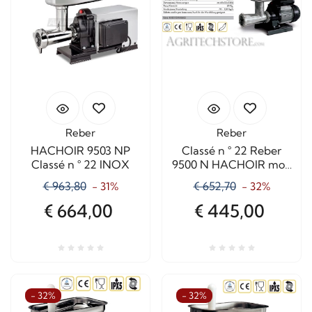
Reber
Reber
HACHOIR 9503 NP
Classé n ° 22 Reber
Classé n ° 22 INOX
9500 N HACHOIR mod
CLASSIC
€ 963,80
€ 652,70
- 31%
- 32%
€ 664,00
€ 445,00
- 32%
- 32%