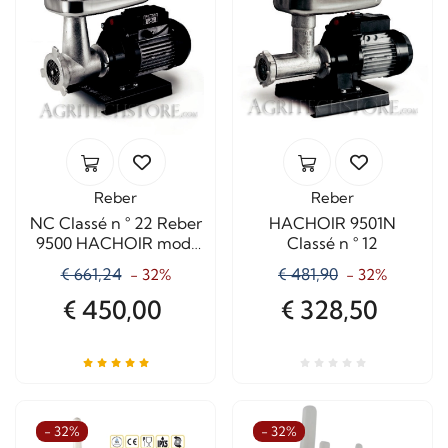
Reber
Reber
NC Classé n ° 22 Reber
HACHOIR 9501N
9500 HACHOIR mod.
Classé n ° 12
COURT
€ 661,24
€ 481,90
- 32%
- 32%
€ 450,00
€ 328,50
- 32%
- 32%