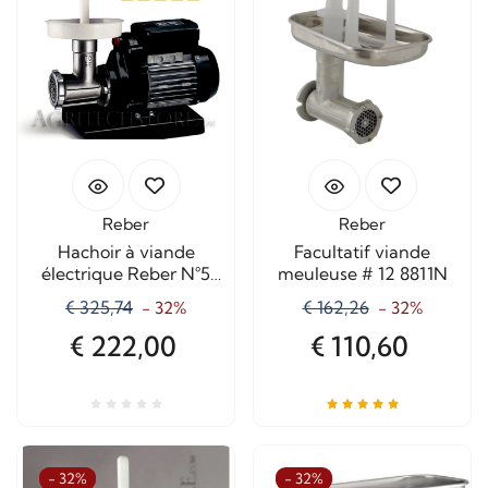
Reber
Reber
Hachoir à viande
Facultatif viande
électrique Reber N°5
meuleuse # 12 8811N
9502N
€ 325,74
€ 162,26
- 32%
- 32%
€ 222,00
€ 110,60
- 32%
- 32%