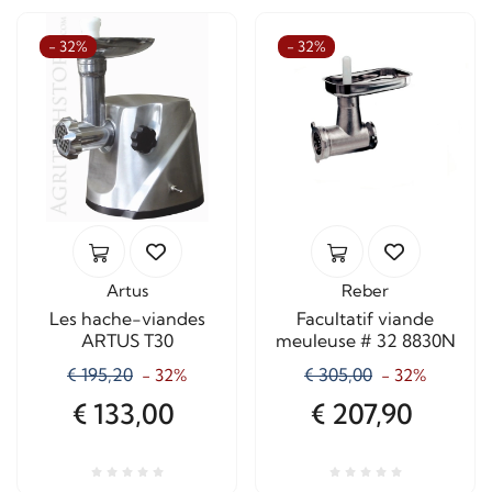
- 32%
- 32%
Artus
Reber
Les hache-viandes
Facultatif viande
ARTUS T30
meuleuse # 32 8830N
€ 195,20
€ 305,00
- 32%
- 32%
€ 133,00
€ 207,90