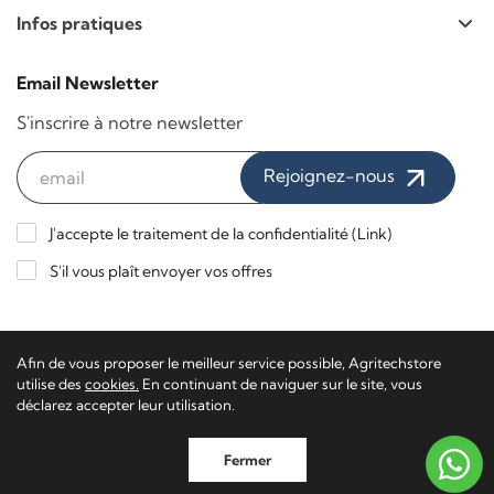
Infos pratiques
Email Newsletter
S'inscrire à notre newsletter
Rejoignez-nous
J'accepte le traitement de la confidentialité (
Link
)
S'il vous plaît envoyer vos offres
Paiements sécurisés / Livraison express
Afin de vous proposer le meilleur service possible, Agritechstore
utilise des
cookies.
En continuant de naviguer sur le site, vous
déclarez accepter leur utilisation.
Agritech Store - TVA 02116650223 - TN-201340
Software
Fermer
Ecommerce
by Daisuke®