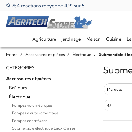
754 réactions moyenne 4.91 sur 5
Agriculture
Jardinage
Maison
Cuisine
La
Home
Accessoires et pièces
Électrique
Submersible élec
Submer
CATÉGORIES
Accessoires et pièces
Brûleurs
Marques
Électrique
Pompes volumétriques
48
Pompes à auto-amorçage
Pompes centrifuges
Submersible électrique Eaux Claires