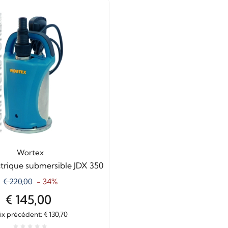
Wortex
trique submersible JDX 350
€ 220,00
- 34%
€ 145,00
ix ​​précédent: € 130,70