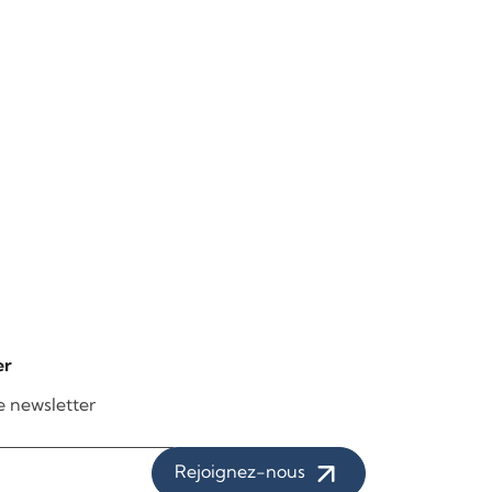
er
re newsletter
Rejoignez-nous