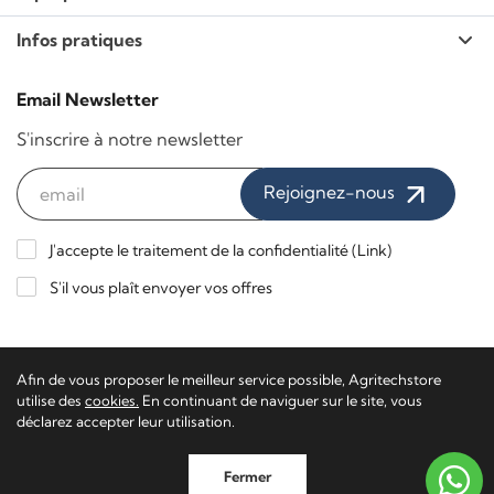
Infos pratiques
Email Newsletter
S'inscrire à notre newsletter
Rejoignez-nous
J'accepte le traitement de la confidentialité (
Link
)
S'il vous plaît envoyer vos offres
Paiements sécurisés / Livraison express
Afin de vous proposer le meilleur service possible, Agritechstore
utilise des
cookies.
En continuant de naviguer sur le site, vous
déclarez accepter leur utilisation.
Agritech Store - TVA 02116650223 - TN-201340
Software
Fermer
Ecommerce
by Daisuke®