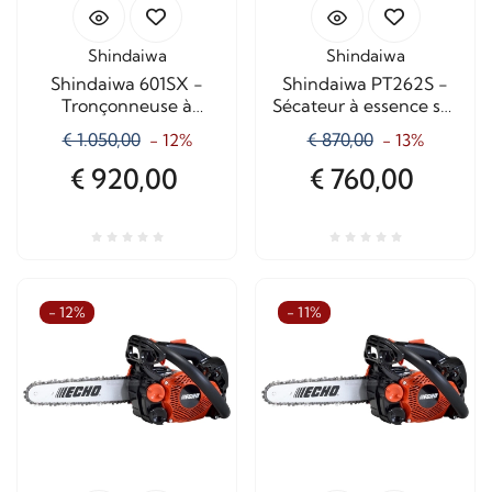
Shindaiwa
Shindaiwa
Shindaiwa 601SX -
Shindaiwa PT262S -
Tronçonneuse à
Sécateur à essence sur
essence avec lame de
perche télescopique
€ 1.050,00
€ 870,00
- 12%
- 13%
50 cm
avec lame de 30 cm
€ 920,00
€ 760,00
- 12%
- 11%