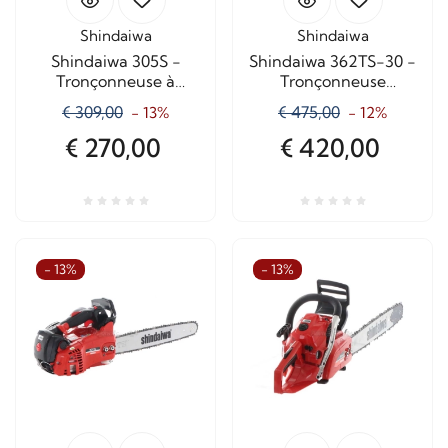
Shindaiwa
Shindaiwa
Shindaiwa 305S -
Shindaiwa 362TS-30 -
Tronçonneuse à
Tronçonneuse
essence - Lame de 35
d'élagage à essence
€ 309,00
€ 475,00
- 13%
- 12%
cm
avec lame de 30 cm
€ 270,00
€ 420,00
- 13%
- 13%