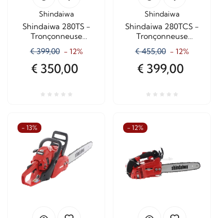
Shindaiwa
Shindaiwa
Shindaiwa 280TS -
Shindaiwa 280TCS -
Tronçonneuse
Tronçonneuse
d'élagage à essence -
d'élagage à essence -
€ 399,00
€ 455,00
- 12%
- 12%
Lame de 25 cm
Lame de sculpture de
25 cm
€ 350,00
€ 399,00
- 13%
- 12%