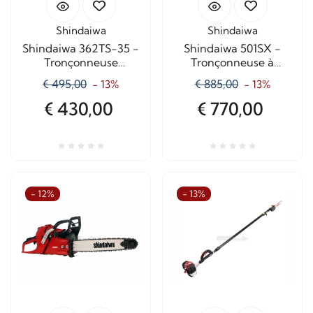
Shindaiwa
Shindaiwa
Shindaiwa 362TS-35 -
Shindaiwa 501SX -
Tronçonneuse
Tronçonneuse à
d'élagage à essence
essence avec lame de
€ 495,00
€ 885,00
- 13%
- 13%
avec lame de 35 cm
45 cm
€ 430,00
€ 770,00
- 12%
- 13%