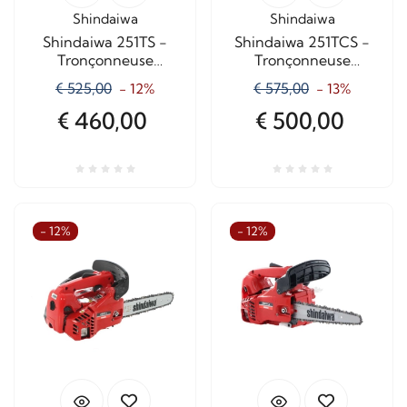
Shindaiwa
Shindaiwa
Shindaiwa 251TS -
Shindaiwa 251TCS -
Tronçonneuse
Tronçonneuse
d'élagage à essence -
d'élagage à essence -
€ 525,00
€ 575,00
- 12%
- 13%
Lame de 25 cm
Lame de 20 cm
€ 460,00
€ 500,00
- 12%
- 12%