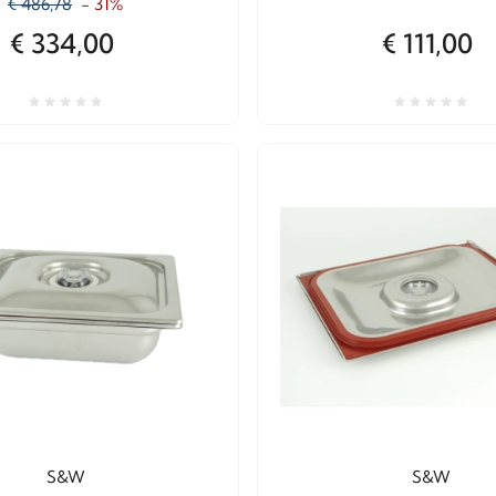
€ 486,78
- 31%
€ 334,00
€ 111,00
S&W
S&W