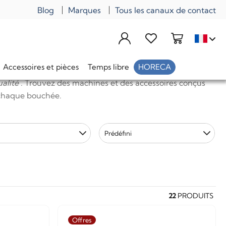
Blog
Marques
Tous les canaux de contact
Accessoires et pièces
Temps libre
HORECA
alité
. Trouvez des machines et des accessoires conçus
à chaque bouchée.
Prédéfini
22
PRODUITS
Offres