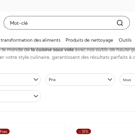
ssance de la cuisson sous vide
us vide - Créez des chefs-d'œuvre culinaires
 transformation des aliments
Produits de nettoyage
Outils
s le monde de
la cuisine sous vide
avec nos outils
de haute qu
r votre style culinaire, garantissant des résultats parfaits 
Prix
tous
fres
- 31%