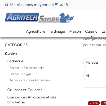
754 réactions moyenne 4.91 sur 5
Home
Cuisine
Cuisson sous vide
La pui
Cuisine so
Agriculture
Jardinage
Maison
Cuisine
La
Plongez dan
pour rehausse
CATÉGORIES
Cuisine
Barbecue
Marques
Barbecue à la carbonelle
Barbecue à gaz
48
Accessoires pour barbecues
Grillades et Grillades
Cuisson des Arrosticini et des
brochettes
- 39%
Of