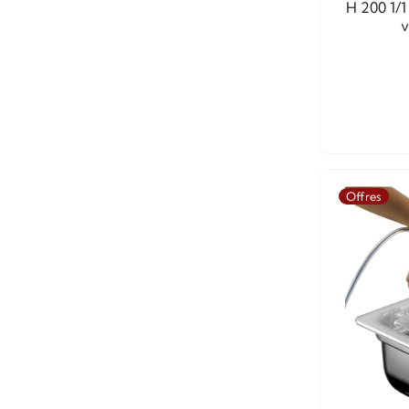
H 200 1/
v
Offres