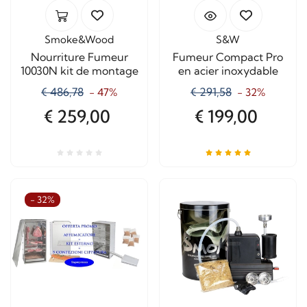
Smoke&Wood
S&W
Nourriture Fumeur
Fumeur Compact Pro
10030N kit de montage
en acier inoxydable
€ 486,78
€ 291,58
- 47%
- 32%
€ 259,00
€ 199,00
- 32%