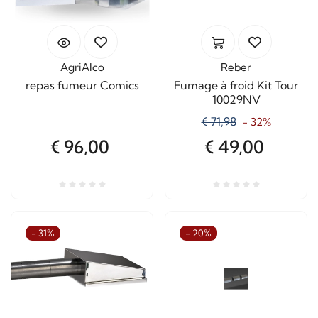
AgriAlco
Reber
repas fumeur Comics
Fumage à froid Kit Tour
10029NV
€ 71,98
- 32%
€ 96,00
€ 49,00
- 31%
- 20%