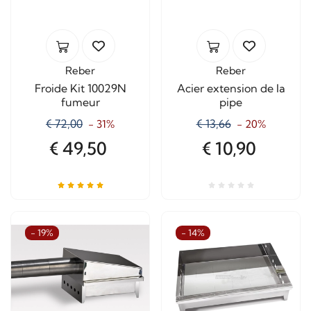
Reber
Reber
Froide Kit 10029N
Acier extension de la
fumeur
pipe
€ 72,00
€ 13,66
- 31%
- 20%
€ 49,50
€ 10,90
- 19%
- 14%