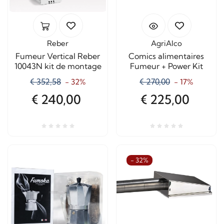
Reber
AgriAlco
Fumeur Vertical Reber
Comics alimentaires
10043N kit de montage
Fumeur + Power Kit
€ 352,58
€ 270,00
- 32%
- 17%
€ 240,00
€ 225,00
- 32%