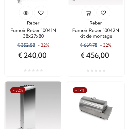
Reber
Reber
Fumoir Reber 10041N
Fumoir Reber 10042N
38x27x80
kit de montage
€ 352,58
€ 669,78
- 32%
- 32%
€ 240,00
€ 456,00
- 32%
- 17%