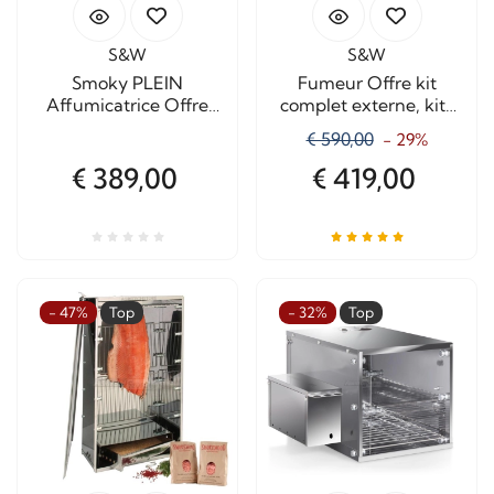
S&W
S&W
Smoky PLEIN
Fumeur Offre kit
Affumicatrice Offre
complet externe, kits
express
de démarrage et 6
€ 590,00
- 29%
Kg.Cippato
€ 389,00
€ 419,00
- 47%
Top
- 32%
Top