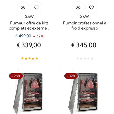
S&W
S&W
Fumeur offre de kits
Fumoir professionnel à
complets et externe 6
froid expresso
Kg.Cippato
€ 499,00
- 32%
€ 339,00
€ 345,00
- 28%
- 32%