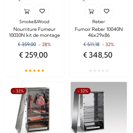
Smoke&Wood
Reber
Nourriture Fumeur
Fumoir Reber 10040N
10030N kit de montage
46x29x86
€ 359,00
€ 511,18
- 28%
- 32%
€ 259,00
€ 348,50
- 32%
- 32%