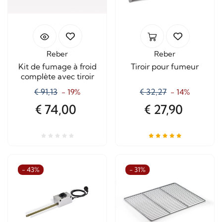
Reber
Reber
Kit de fumage à froid
Tiroir pour fumeur
complète avec tiroir
€ 91,13
€ 32,27
- 19%
- 14%
€ 74,00
€ 27,90
- 43%
- 31%