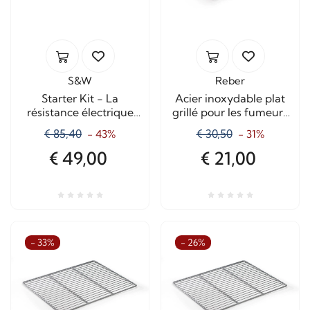
S&W
Reber
Starter Kit - La
Acier inoxydable plat
résistance électrique
grillé pour les fumeurs
pour les fumeurs
10040N
€ 85,40
€ 30,50
- 43%
- 31%
€ 49,00
€ 21,00
- 33%
- 26%