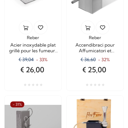
Reber
Reber
Acier inoxydable plat
Accendibraci pour
grillé pour les fumeurs
Affumicatori et
10042N
barbecue
€ 39,04
€ 36,60
- 33%
- 32%
€ 26,00
€ 25,00
- 31%