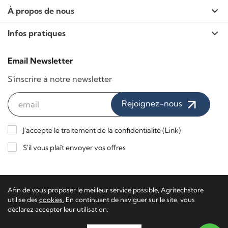
À propos de nous
Infos pratiques
Email Newsletter
S'inscrire à notre newsletter
Rejoignez-nous
J'accepte le traitement de la confidentialité (
Link
)
S'il vous plaît envoyer vos offres
Paiements sécurisés / Livraison express
Afin de vous proposer le meilleur service possible, Agritechstore
utilise des
cookies.
En continuant de naviguer sur le site, vous
déclarez accepter leur utilisation.
Agritech Store - TVA 02116650223 - TN-201340
Software