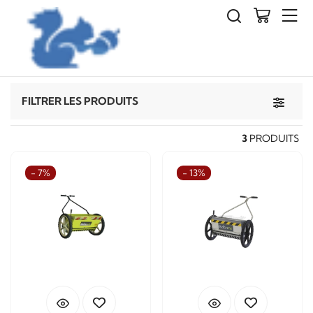
Agriculture
Épandeurs de sel
Toggle 
FILTRER LES PRODUITS
3
PRODUITS
- 7%
- 13%