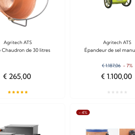
Agritech ATS
Agritech ATS
 Chaudron de 30 litres
Épandeur de sel manu
€ 1.187,06
- 7%
€ 265,00
€ 1.100,00
- 4%