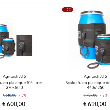
- 2%
Agritech ATS
Agritech ATS
usto plastique 105 litres
Scaldafusto plastique de 
370x1650
460x1250
€ 618,00
- 3%
€ 707,00
- 2%
€ 600,00
€ 690,00