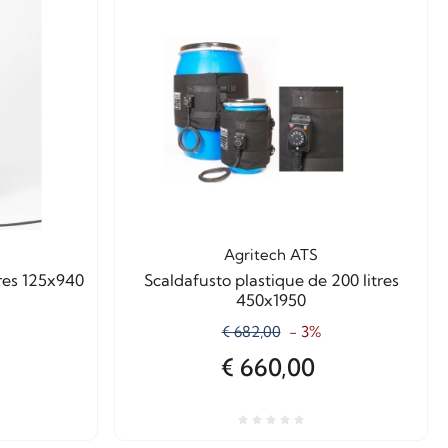
Agritech ATS
tres 125x940
Scaldafusto plastique de 200 litres
450x1950
€ 682,00
- 3%
€ 660,00