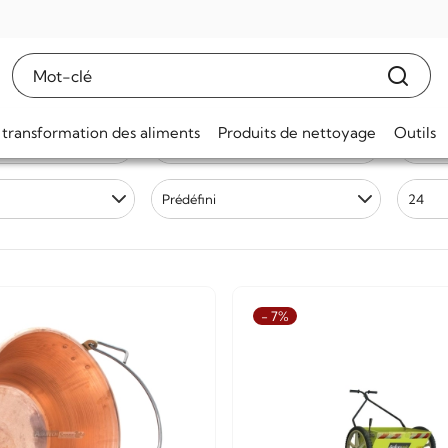
ch ATS
 transformation des aliments
Produits de nettoyage
Outils
(202)
Made
Délai d
Prédéfini
24
- 7%