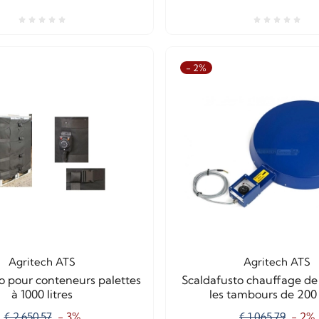
- 2%
Agritech ATS
Agritech ATS
o pour conteneurs palettes
Scaldafusto chauffage de
à 1000 litres
les tambours de 200 l
€ 2.650,57
- 3%
€ 1.065,79
- 2%