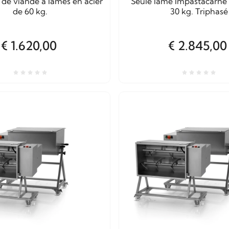
de viande à lames en acier
Seule lame Impastacarne
de 60 kg.
30 kg. Triphasé
€ 1.620,00
€ 2.845,00