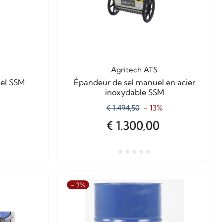
Agritech ATS
el SSM
Épandeur de sel manuel en acier
inoxydable SSM
€ 1.494,50
- 13%
€ 1.300,00
- 2%