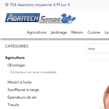
754 réactions moyenne 4.91 sur 5
Home
Agritech ATS
Agrite
Agriculture
Jardinage
Maison
Cuisine
La
Agritech ATS 
CATÉGORIES
tous
Agriculture
Œnologie
Conteneurs en acier inoxydable
Moulin à huile
Souffleuse à neige
Épandeurs de sel
Treuils