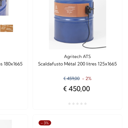
Agritech ATS
es 180x1665
Scaldafusto Métal 200 litres 125x1665
€ 459,00
- 2%
€ 450,00
- 3%