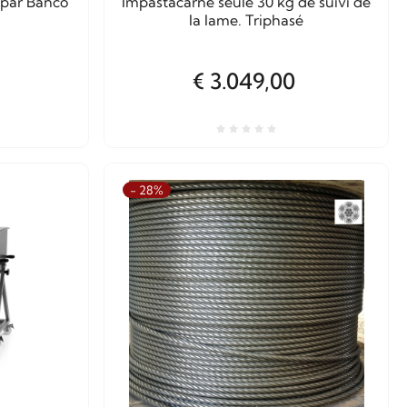
 par Banco
Impastacarne seule 30 kg de suivi de
la lame. Triphasé
€ 3.049,00
- 28%