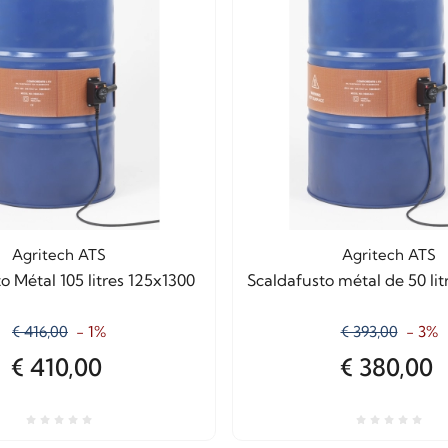
Agritech ATS
Agritech ATS
o Métal 105 litres 125x1300
Scaldafusto métal de 50 li
€ 416,00
- 1%
€ 393,00
- 3%
€ 410,00
€ 380,00