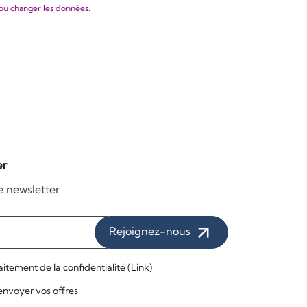
ou changer les données.
er
re newsletter
Rejoignez-nous
raitement de la confidentialité (
Link
)
t envoyer vos offres