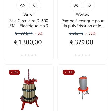
Balfor
Wortex
Scie Circulaire DI 600
Pompe électrique pour
EM - Électrique Hp 3
la pulvérisation et le
désherbage 18V - 2,2
€ 1.374,94
€ 613,78
- 5%
- 38%
Ah - 40 litres
€ 1.300,00
€ 379,00
- 5%
- 11%