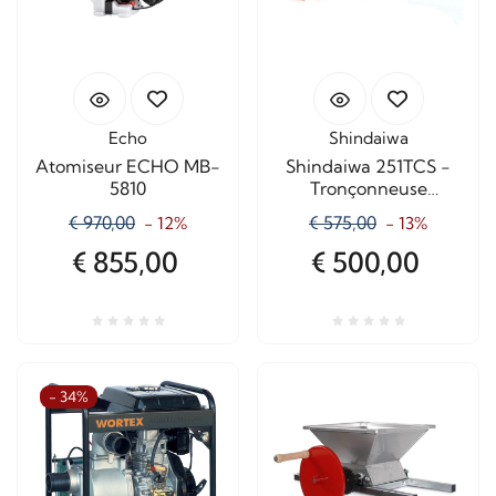
Echo
Shindaiwa
Atomiseur ECHO MB-
Shindaiwa 251TCS -
5810
Tronçonneuse
d'élagage à essence -
€ 970,00
€ 575,00
- 12%
- 13%
Lame de 20 cm
€ 855,00
€ 500,00
- 34%