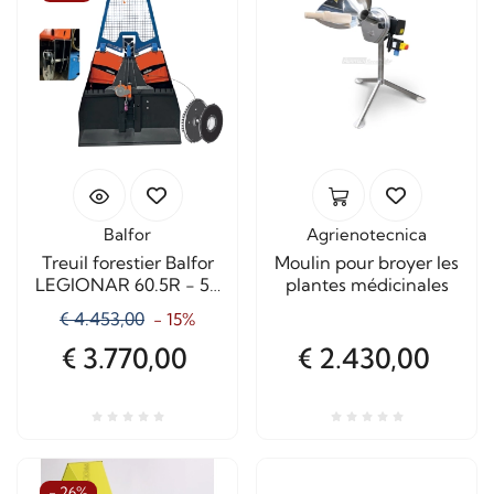
Balfor
Agrienotecnica
Treuil forestier Balfor
Moulin pour broyer les
LEGIONAR 60.5R - 50
plantes médicinales
quintaux
€ 4.453,00
- 15%
€ 3.770,00
€ 2.430,00
- 26%