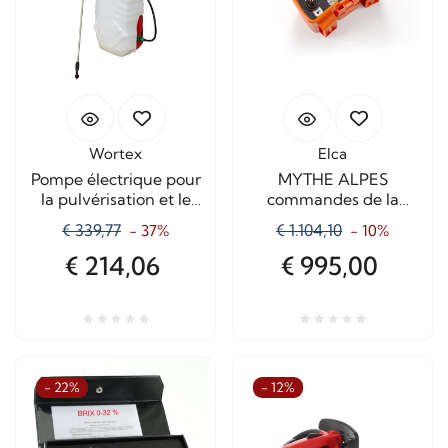
Wortex
Elca
Pompe électrique pour
MYTHE ALPES
la pulvérisation et le
commandes de la
désherbage 18V - 2,2
télécommande pour
€ 339,77
€ 1.104,10
- 37%
- 10%
Ah - 16 litres
treuil forestier
€ 214,06
€ 995,00
- 22%
- 12%