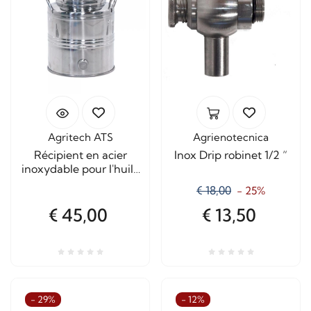
Agritech ATS
Agrienotecnica
Récipient en acier
Inox Drip robinet 1/2 “
inoxydable pour l'huile
de Milan
€ 18,00
- 25%
€ 45,00
€ 13,50
- 29%
- 12%