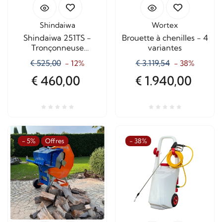
Shindaiwa
Wortex
Shindaiwa 251TS -
Brouette à chenilles - 4
Tronçonneuse
variantes
d'élagage à essence -
€ 525,00
€ 3.119,54
- 12%
- 38%
Lame de 25 cm
€ 460,00
€ 1.940,00
- 5%
Offres
- 38%