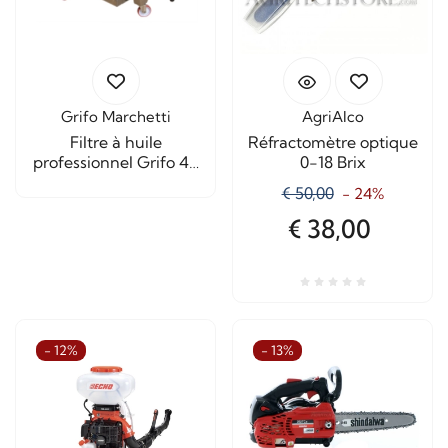
Grifo Marchetti
AgriAlco
Filtre à huile
Réfractomètre optique
professionnel Grifo 40
0-18 Brix
cm
€ 50,00
- 24%
€ 38,00
- 12%
- 13%