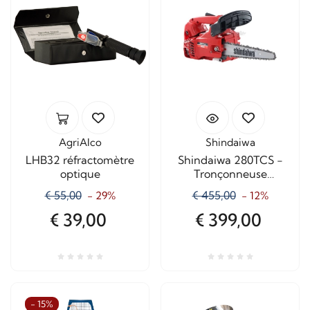
AgriAlco
Shindaiwa
LHB32 réfractomètre
Shindaiwa 280TCS -
optique
Tronçonneuse
d'élagage à essence -
€ 55,00
€ 455,00
- 29%
- 12%
Lame de sculpture de
25 cm
€ 39,00
€ 399,00
- 15%