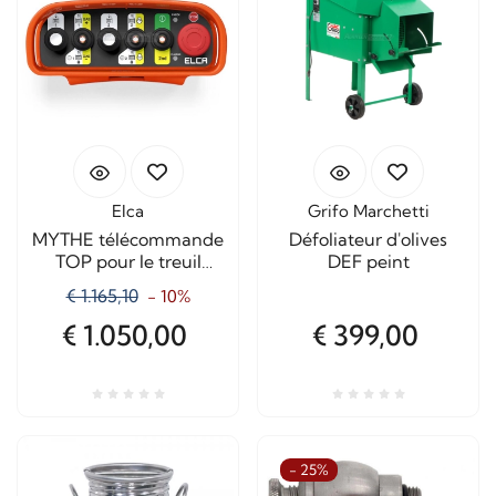
Elca
Grifo Marchetti
MYTHE télécommande
Défoliateur d'olives
TOP pour le treuil
DEF peint
forestier toutes les
€ 1.165,10
- 10%
marques
€ 1.050,00
€ 399,00
- 25%