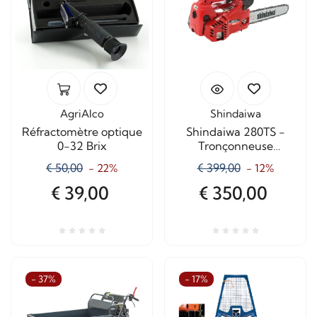
AgriAlco
Shindaiwa
Réfractomètre optique
Shindaiwa 280TS -
0-32 Brix
Tronçonneuse
d'élagage à essence -
€ 50,00
€ 399,00
- 22%
- 12%
Lame de 25 cm
€ 39,00
€ 350,00
- 37%
- 17%