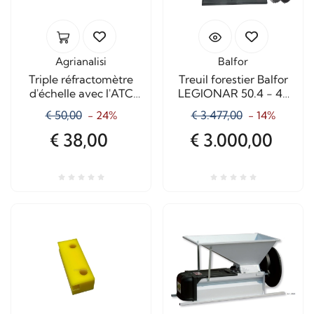
Agrianalisi
Balfor
Triple réfractomètre
Treuil forestier Balfor
d'échelle avec l'ATC
LEGIONAR 50.4 - 40
MR200
quintaux
€ 50,00
€ 3.477,00
- 24%
- 14%
€ 38,00
€ 3.000,00