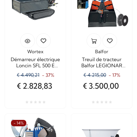
Wortex
Balfor
Démarreur électrique
Treuil de tracteur
Loncin SFL 500 E
Balfor LEGIONAR
démarreur électrique
50.45 45 quintaux
€ 4.490,21
€ 4.215,00
- 37%
- 17%
€ 2.828,83
€ 3.500,00
- 14%