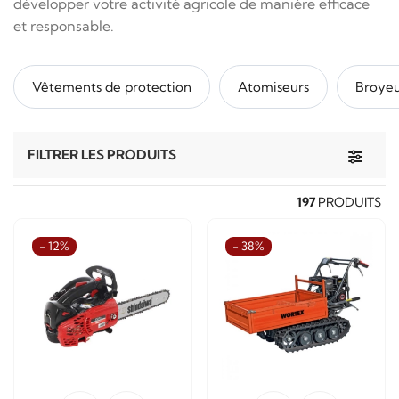
développer votre activité agricole de manière efficace
et responsable.
Vêtements de protection
Atomiseurs
Broyeu
Toggle 
FILTRER LES PRODUITS
197
PRODUITS
- 12%
- 38%