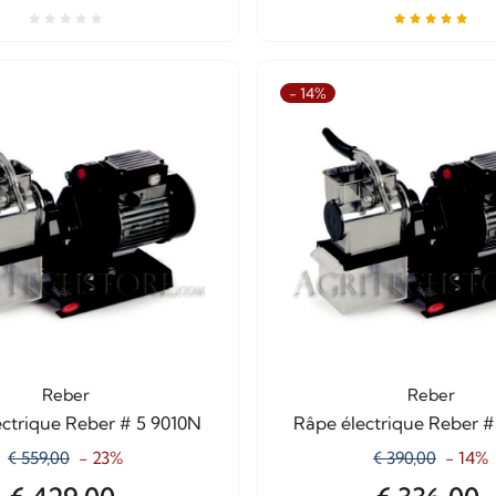
- 14%
Reber
Reber
ctrique Reber # 5 9010N
Râpe électrique Reber 
€ 559,00
- 23%
€ 390,00
- 14%