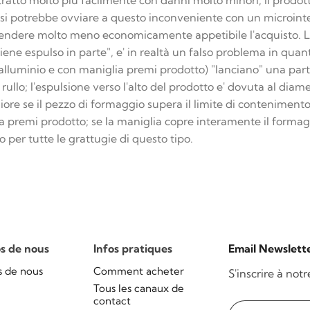
tratto molto più facilmente con danni molto minori; il prodott
 si potrebbe ovviare a questo inconveniente con un microinter
rendere molto meno economicamente appetibile l'acquisto. L'
iene espulso in parte", e' in realtà un falso problema in qua
 alluminio e con maniglia premi prodotto) "lanciano" una par
rullo; l'espulsione verso l'alto del prodotto e' dovuta al diamet
re se il pezzo di formaggio supera il limite di conteniment
a premi prodotto; se la maniglia copre interamente il formaggi
o per tutte le grattugie di questo tipo.
s de nous
Infos pratiques
Email Newslett
s de nous
Comment acheter
S'inscrire à not
Tous les canaux de
contact