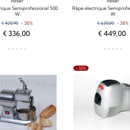
Reber
Reber
rique Semiprofessional 500
Râpe électrique Semiprofe
W
W
€ 420,90
- 20%
€ 620,00
- 28%
€ 336,00
€ 449,00
- 32%