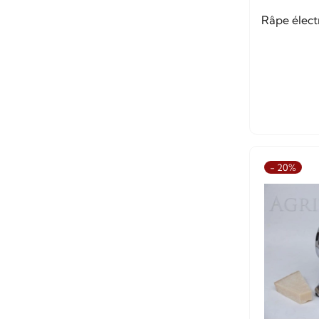
Râpe élect
- 20%