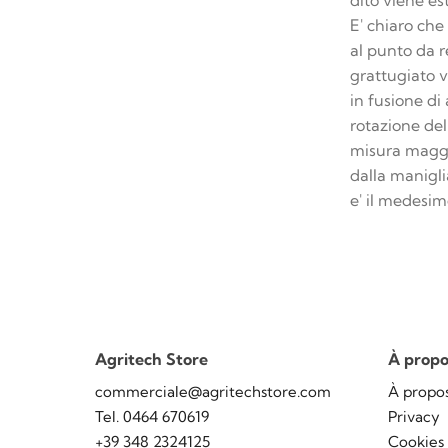
dito viene es
E' chiaro che
al punto da 
grattugiato v
in fusione di
rotazione del 
misura maggio
dalla manigli
e' il medesim
Agritech Store
À propo
commerciale@agritechstore.com
À propo
Tel. 0464 670619
Privacy
+39 348 2324125
Cookies