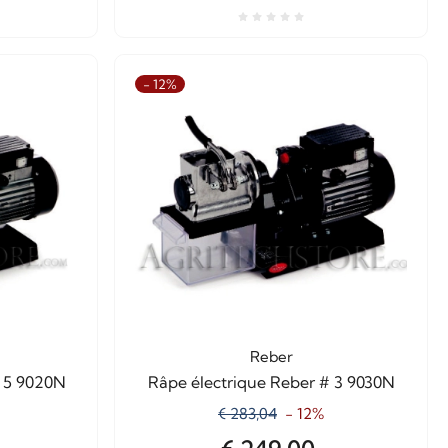
- 12%
Reber
# 5 9020N
Râpe électrique Reber # 3 9030N
€ 283,04
- 12%