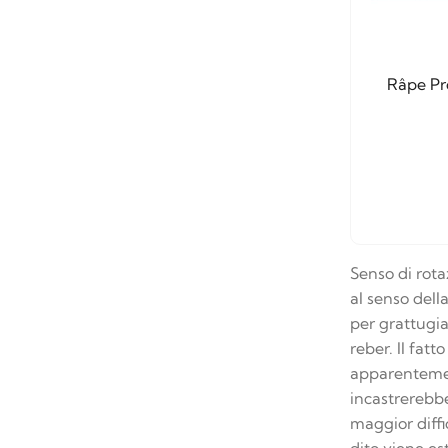
Râpe Pr
Senso di rot
al senso dell
per grattugia
reber. Il fat
apparentement
incastrerebbe
maggior diffi