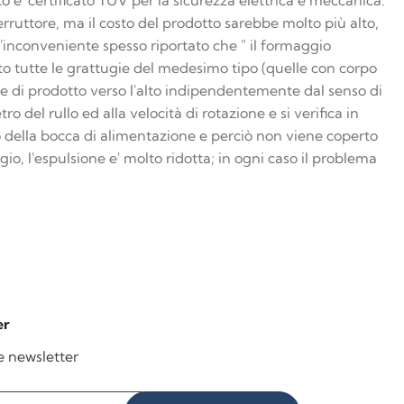
o e' certificato TUV per la sicurezza elettrica e meccanica.
ruttore, ma il costo del prodotto sarebbe molto più alto,
inconveniente spesso riportato che " il formaggio
nto tutte le grattugie del medesimo tipo (quelle con corpo
te di prodotto verso l'alto indipendentemente dal senso di
ro del rullo ed alla velocità di rotazione e si verifica in
o della bocca di alimentazione e perciò non viene coperto
o, l'espulsione e' molto ridotta; in ogni caso il problema
er
re newsletter