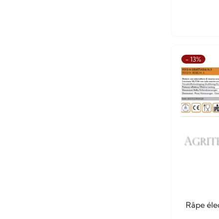
- 13%
Râpe éle