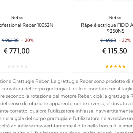
Reber
Reber
ofessional Reber 10052N
Râpe électrique FIDO
9250NS
€ 963,80
- 20%
€ 169,58
- 32%
€ 771,00
€ 115,50
azione Grattugie Reber: Le grattugie Reber sono prodotte di
a curvatura del corpo grattugia. Il rullo e' montato con il tagl
re secondo la rotazione del motore Reber, cioè la grattugia R
to del senso di rotazione apparentemente inverso, e' dovuto a f
e corretto, qualora l'utilizzatore infilasse inavvertitamente il
 nella gola del corpo grattugia e l'utilizzatore ne avrebbe un
coltà ad infilare inavvertitamente il dito nella bocca di alim