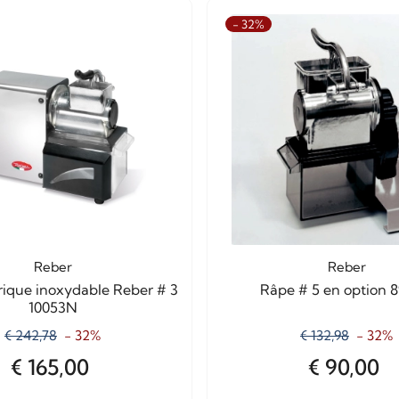
- 32%
Reber
Reber
rique inoxydable Reber # 3
Râpe # 5 en option 
10053N
€ 242,78
- 32%
€ 132,98
- 32%
€ 165,00
€ 90,00