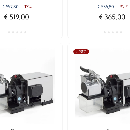
€ 597,80
- 13%
€ 536,80
- 32%
€ 519,00
€ 365,00
- 28%