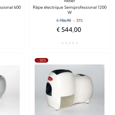
Reber
ssional 600
Râpe électrique Semiprofessional 1200
W
€ 786,90
- 31%
€ 544,00
- 20%