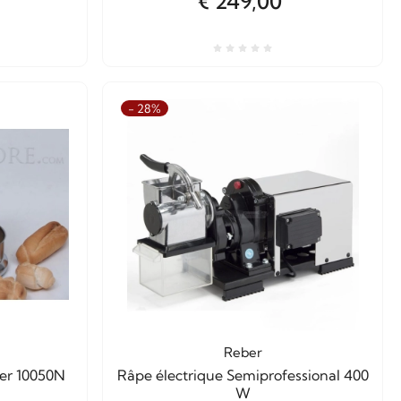
€ 249,00
- 28%
Reber
ber 10050N
Râpe électrique Semiprofessional 400
W