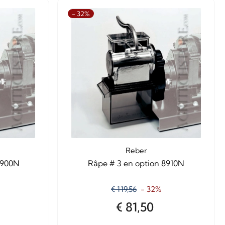
- 32%
Reber
8900N
Râpe # 3 en option 8910N
€ 119,56
- 32%
€ 81,50