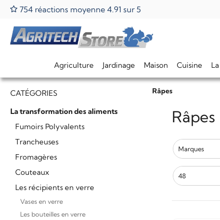
754 réactions moyenne 4.91 sur 5
Agriculture
Jardinage
Maison
Cuisine
La
Home
La transformation des aliments
Râpes
CATÉGORIES
La transformation des aliments
Râpes 
Fumoirs Polyvalents
Trancheuses
Marques
Fromagères
Couteaux
48
Les récipients en verre
Vases en verre
Les bouteilles en verre