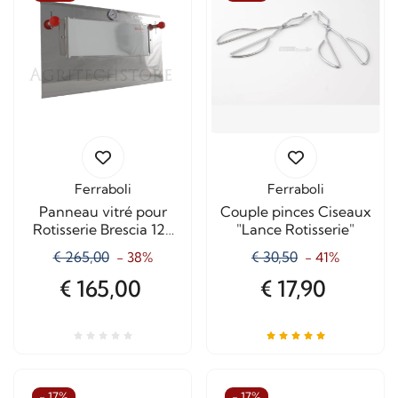
Ferraboli
Ferraboli
Panneau vitré pour
Couple pinces Ciseaux
Rotisserie Brescia 120
"Lance Rotisserie"
cm. "A514"
€ 265,00
€ 30,50
- 38%
- 41%
€ 165,00
€ 17,90
- 17%
- 17%