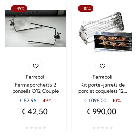
- 49%
- 10%
Ferraboli
Ferraboli
Fermaporchetta 2
Kit porte-jarrets de
conseils Q12 Couple
porc et coquelets 120
cm à 6 Lance
€ 82,96
€ 1.098,00
- 49%
- 10%
€ 42,50
€ 990,00