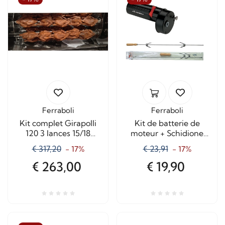
Ferraboli
Ferraboli
Kit complet Girapolli
Kit de batterie de
120 3 lances 15/18
moteur + Schidione
poulets
cm. 60
€ 317,20
€ 23,91
- 17%
- 17%
€ 263,00
€ 19,90