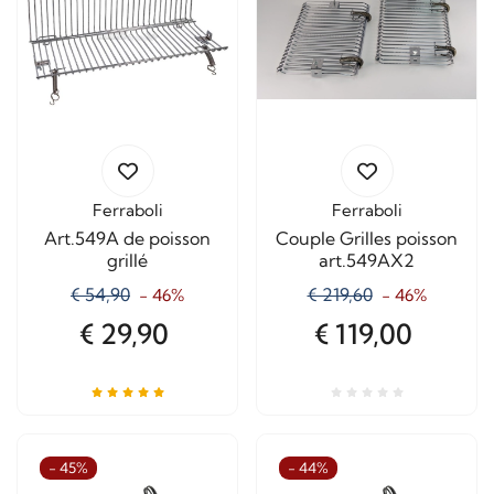
Ferraboli
Ferraboli
Art.549A de poisson
Couple Grilles poisson
grillé
art.549AX2
€ 54,90
€ 219,60
- 46%
- 46%
€ 29,90
€ 119,00
- 45%
- 44%