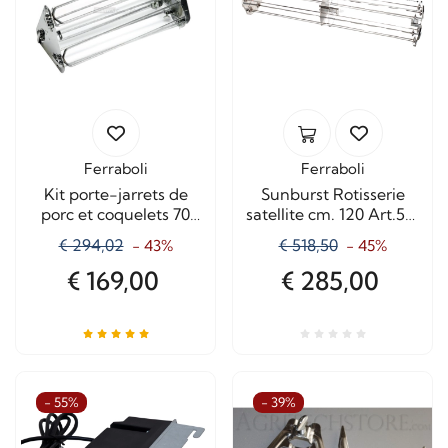
Ferraboli
Ferraboli
Kit porte-jarrets de
Sunburst Rotisserie
porc et coquelets 70
satellite cm. 120 Art.561
cm 6 Lance
+ Auction
€ 294,02
€ 518,50
- 43%
- 45%
€ 169,00
€ 285,00
- 55%
- 39%