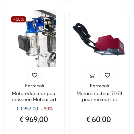
- 50%
Ferraboli
Ferraboli
Motoréducteur pour
Motoréducteur 71/74
rôtisserie Moteur art.
pour mixeurs et
660 av. 120/16l.
rôtisserie sans
€ 1.952,00
- 50%
accessoires
€ 969,00
€ 60,00