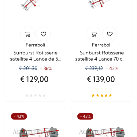
Ferraboli
Ferraboli
Sunburst Rotisserie
Sunburst Rotisserie
satellite 4 Lance de 50
satellite 4 Lance 70 cm.
cm. 0545
0546 + Auction
€ 201,30
€ 239,12
- 36%
- 42%
€ 129,00
€ 139,00
- 43%
- 43%