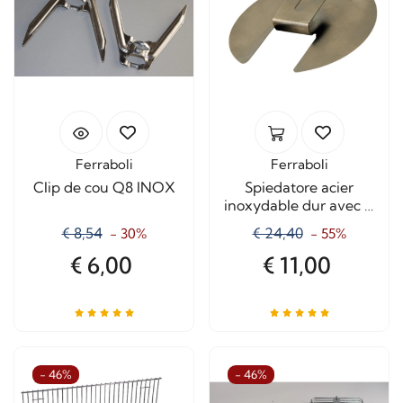
Ferraboli
Ferraboli
Clip de cou Q8 INOX
Spiedatore acier
inoxydable dur avec "1
Space"
€ 8,54
€ 24,40
- 30%
- 55%
€ 6,00
€ 11,00
- 46%
- 46%