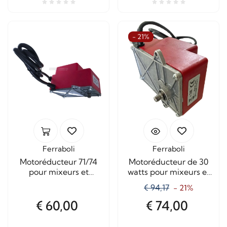
- 21%
Ferraboli
Ferraboli
Motoréducteur 71/74
Motoréducteur de 30
pour mixeurs et
watts pour mixeurs et
rôtisserie sans
tournebroche sans
€ 94,17
- 21%
accessoires
accessoires
€ 60,00
€ 74,00