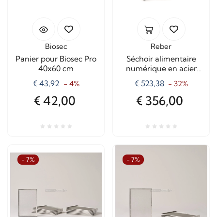
Biosec
Reber
Panier pour Biosec Pro
Séchoir alimentaire
40x60 cm
numérique en acier
inoxydable
€ 43,92
€ 523,38
- 4%
- 32%
€ 42,00
€ 356,00
- 7%
- 7%