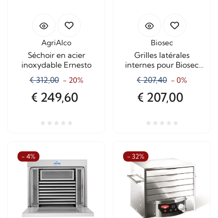
AgriAlco
Biosec
Séchoir en acier
Grilles latérales
inoxydable Ernesto
internes pour Biosec
Pro
€ 312,00
€ 207,40
- 20%
- 0%
€ 249,60
€ 207,00
- 4%
- 32%