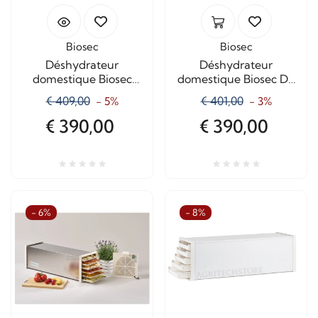
Biosec
Biosec
Déshydrateur
Déshydrateur
domestique Biosec
domestique Biosec De
Silver B10-S en acier
Luxe B6 en acier
€ 409,00
€ 401,00
- 5%
- 3%
inoxydable – 10 paniers
inoxydable – 6 paniers
€ 390,00
€ 390,00
- 6%
- 8%