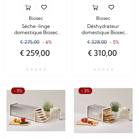
Biosec
Biosec
Sèche-linge
Déshydrateur
domestique Biosec
domestique Biosec
Domus B10 – 10 paniers
Silver B5-S en acier
€ 275,00
€ 328,00
- 6%
- 5%
inoxydable – 5 paniers
€ 259,00
€ 310,00
- 5%
- 3%