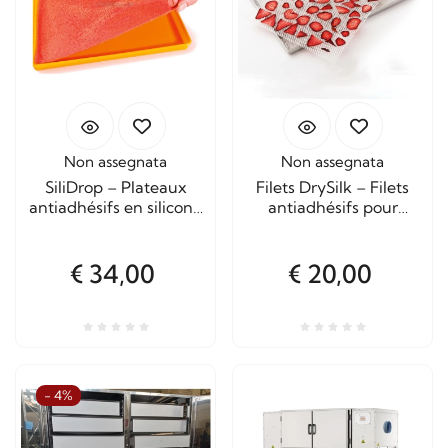
Non assegnata
Non assegnata
SiliDrop – Plateaux
Filets DrySilk – Filets
antiadhésifs en silicone
antiadhésifs pour
platine pour
sèche-linge Tauro
déshydrateurs
domestiques
€ 34,00
€ 20,00
- 4%