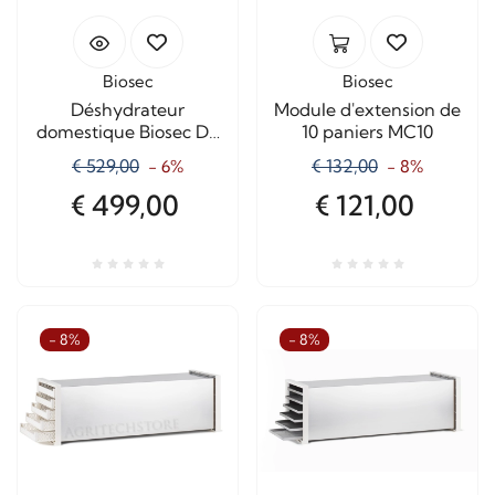
Biosec
Biosec
Déshydrateur
Module d'extension de
domestique Biosec De
10 paniers MC10
Luxe B12 en acier
€ 529,00
€ 132,00
- 6%
- 8%
inoxydable – 12
paniers
€ 499,00
€ 121,00
- 8%
- 8%