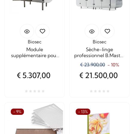
Biosec
Biosec
Module
Sèche-linge
supplémentaire pour
professionnel B.Master
séchoir B.Master
Twin XL
€ 23.900,00
- 10%
professionnel BM-40
€ 5.307,00
€ 21.500,00
- 9%
- 13%