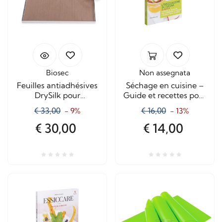
Biosec
Non assegnata
Feuilles antiadhésives
Séchage en cuisine –
DrySilk pour
Guide et recettes pour
déshydrateur Biosec (5
sécher les aliments
€ 33,00
€ 16,00
- 9%
- 13%
ou 6 feuilles)
€ 30,00
€ 14,00