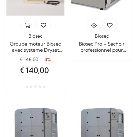
Biosec
Biosec
Groupe moteur Biosec
Biosec Pro – Séchoir
avec système Dryset
professionnel pour
Pro – Remplacement
fruits, légumes et
€ 146,00
- 4%
pour séchoirs
herbes aromatiques
€ 140,00