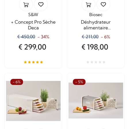
S&W
Biosec
+ Concept Pro Sèche
Déshydrateur
Deca
alimentaire
domestique Biosec
€ 450,00
€ 211,00
- 34%
- 6%
Domus B5
€ 299,00
€ 198,00
- 6%
- 5%