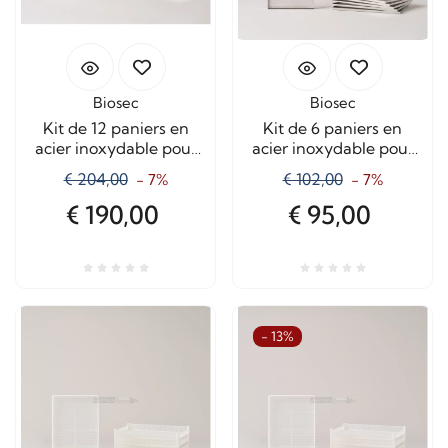
Biosec
Biosec
Kit de 12 paniers en
Kit de 6 paniers en
acier inoxydable pour
acier inoxydable pour
déshydrateur Biosec
déshydrateur Biosec
€ 204,00
€ 102,00
- 7%
- 7%
De Luxe – Capacité
De Luxe – Pièces
maximale
détachées et
€ 190,00
€ 95,00
accessoires
- 13%