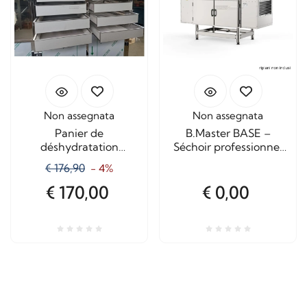
Non assegnata
Non assegnata
Panier de
B.Master BASE –
déshydratation
Séchoir professionnel
B.Master - 2 tailles
de 14 m² pour fruits,
€ 176,90
- 4%
légumes et herbes
aromatiques
€ 170,00
€ 0,00