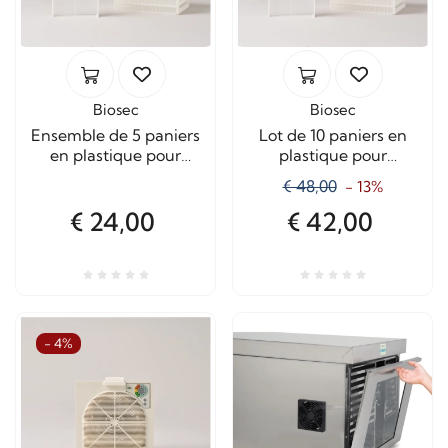
Biosec
Biosec
Ensemble de 5 paniers
Lot de 10 paniers en
en plastique pour
plastique pour
déshydrateurs Biosec –
déshydrateurs Biosec –
€ 48,00
- 13%
Compatibles avec
Compatibles avec
Domus et Silver
Domus et Silver
€ 24,00
€ 42,00
- 4%