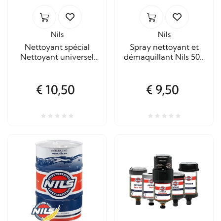
Nils
Nils
Nettoyant spécial
Spray nettoyant et
Nettoyant universel
démaquillant Nils 500
certifié NSF K1-K3
ml
Spray 500 ml.
€ 10,50
€ 9,50