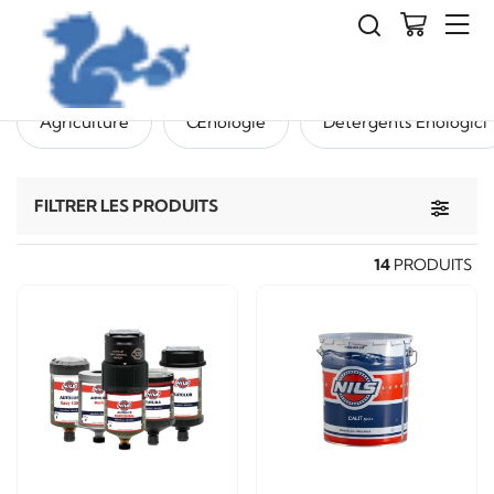
Nils
Agriculture
Œnologie
Détergents Enologici
Toggle 
FILTRER LES PRODUITS
14
PRODUITS