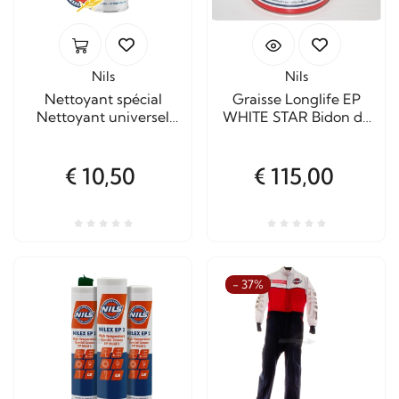
Nils
Nils
Nettoyant spécial
Graisse Longlife EP
Nettoyant universel
WHITE STAR Bidon de
certifié NSF K1-K3
5 kg.
Spray 500 ml.
€ 10,50
€ 115,00
- 37%