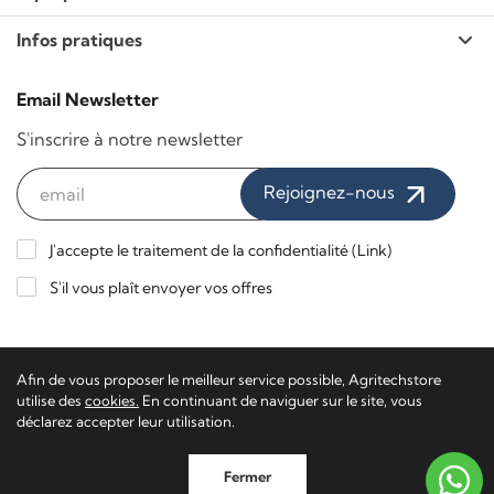
Infos pratiques
Email Newsletter
S'inscrire à notre newsletter
Rejoignez-nous
J'accepte le traitement de la confidentialité (
Link
)
S'il vous plaît envoyer vos offres
Paiements sécurisés / Livraison express
Afin de vous proposer le meilleur service possible, Agritechstore
utilise des
cookies.
En continuant de naviguer sur le site, vous
déclarez accepter leur utilisation.
Agritech Store - TVA 02116650223 - TN-201340
Software
Fermer
Ecommerce
by Daisuke®