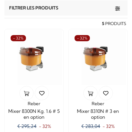
Toggle 
FILTRER LES PRODUITS
5
PRODUITS
- 32%
- 32%
Reber
Reber
Mixer 8300N Kg. 1.6 # 5
Mixer 8310N # 3 en
en option
option
€ 295,24
€ 283,04
- 32%
- 32%