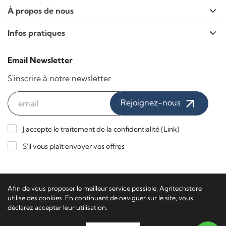
À propos de nous
Infos pratiques
Email Newsletter
S'inscrire à notre newsletter
Rejoignez-nous
J'accepte le traitement de la confidentialité (
Link
)
S'il vous plaît envoyer vos offres
Paiements sécurisés / Livraison express
Afin de vous proposer le meilleur service possible, Agritechstore
utilise des
cookies.
En continuant de naviguer sur le site, vous
déclarez accepter leur utilisation.
Agritech Store - TVA 02116650223 - TN-201340
Software