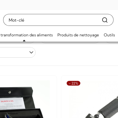
linité
tomètres de salinité
 transformation des aliments
Produits de nettoyage
Outils
Prix
tous
- 22%