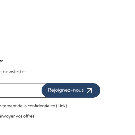
er
re newsletter
Rejoignez-nous
raitement de la confidentialité (
Link
)
t envoyer vos offres