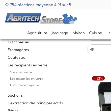
754 réactions moyenne 4.91 sur 5
Home
La transformation des aliments
Réfractomètres de sa
Réfrac
CATÉGORIES
La transformation des aliments
Agriculture
Jardinage
Maison
Cuisine
La
Fumoirs Polyvalents
Marques
Trancheuses
Fromagères
48
Couteaux
Les récipients en verre
Vases en verre
- 22%
Les bouteilles en verre
Clôture de Capsule
Séchoirs
L'extraction des principes actifs
Râpes