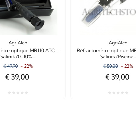
AgriAlco
AgriAlco
ètre optique MR110 ATC -
Réfractomètre optique M
Salinita'0-10% -
Salinita'Piscina
€ 49,90
- 22%
€ 50,00
- 22%
€ 39,00
€ 39,00