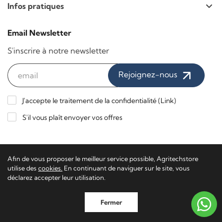
Infos pratiques
Email Newsletter
S'inscrire à notre newsletter
Rejoignez-nous
J'accepte le traitement de la confidentialité (
Link
)
S'il vous plaît envoyer vos offres
Paiements sécurisés / Livraison express
Afin de vous proposer le meilleur service possible, Agritechstore
utilise des
cookies.
En continuant de naviguer sur le site, vous
déclarez accepter leur utilisation.
Agritech Store - TVA 02116650223 - TN-201340
Software
Fermer
Ecommerce
by Daisuke®