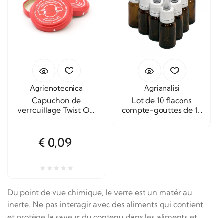
Agrienotecnica
Agrianalisi
Capuchon de
Lot de 10 flacons
verrouillage Twist Off
compte-gouttes de 10
53 mm avec clip de
ml.
sécurité
€ 0,09
Du point de vue chimique, le verre est un matériau
inerte. Ne pas interagir avec des aliments qui contient
et protège la saveur du contenu dans les aliments et