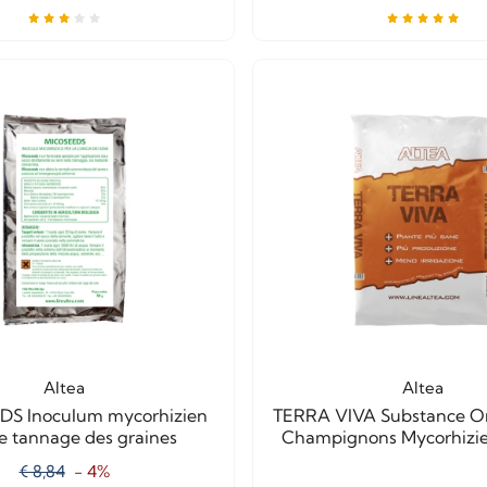
Altea
Altea
S Inoculum mycorhizien
TERRA VIVA Substance O
le tannage des graines
Champignons Mycorhizie
€ 8,84
- 4%