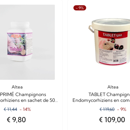
- 9%
Altea
Altea
RIMÉ Champignons
TABLET Champign
rhiziens en sachet de 50
Endomycorhiziens en com
comprimés
Pièces
€ 11,44
- 14%
€ 119,60
- 9%
€ 9,80
€ 109,00