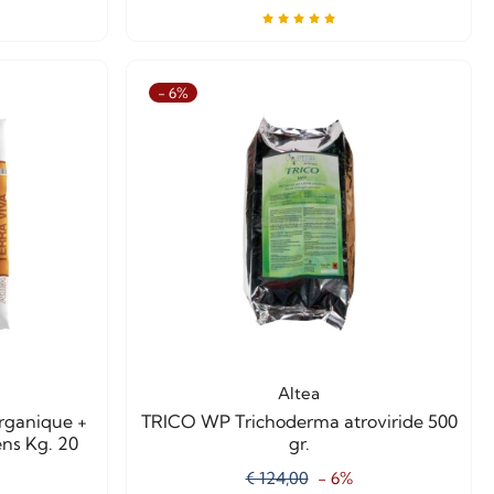
- 6%
Altea
rganique +
TRICO WP Trichoderma atroviride 500
ns Kg. 20
gr.
€ 124,00
- 6%