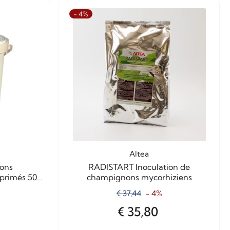
- 4%
Altea
ons
RADISTART Inoculation de
primés 500
champignons mycorhiziens
€ 37,44
- 4%
€ 35,80