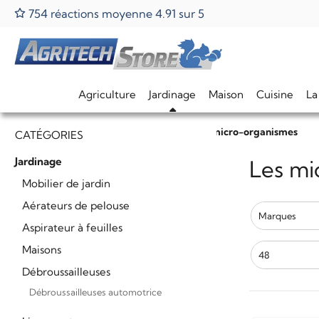
754 réactions moyenne 4.91 sur 5
Agriculture
Jardinage
Maison
Cuisine
La
Home
Jardinage
Ligne verte
Les micro-organismes
CATÉGORIES
Jardinage
Les mi
Mobilier de jardin
Aérateurs de pelouse
Marques
Aspirateur à feuilles
Maisons
48
Débroussailleuses
Débroussailleuses automotrice