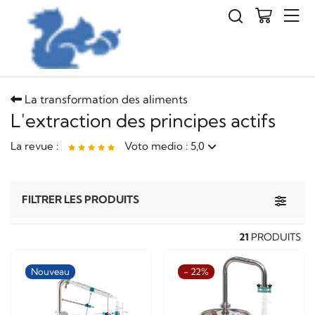
La transformation des aliments
L'extraction des principes actifs
La revue :
Voto medio : 5,0
Extracteur à ultrasons de 2 litres avec écran
Toggle 
FILTRER LES PRODUITS
Bonjour,
J'ai bien reçu l'extracteur à ultrason
21
PRODUITS
Nouveau
- 22%