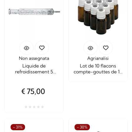
Non assegnata
Agrianalisi
Liquide de
Lot de 10 flacons
refroidissement 5
compte-gouttes de 10
bulles pour extracteur
ml.
Spring 12 LT.
€ 75,00
- 31%
- 30%