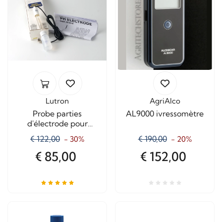
Lutron
AgriAlco
Probe parties
AL9000 ivressomètre
d'électrode pour
Ph220s
€ 122,00
€ 190,00
- 30%
- 20%
€ 85,00
€ 152,00