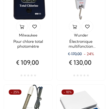
Milwaukee
Wunder
Pour chlore total
Électronique
photomètre
multifonction
dynamomètre CR20
€ 170,00
- 24%
Capacité Kg. 20
€ 109,00
€ 130,00
- 25%
- 10%