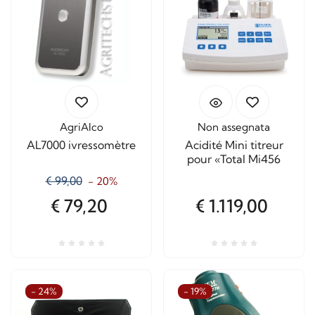
AgriAlco
Non assegnata
AL7000 ivressomètre
Acidité Mini titreur
pour «Total Mi456
€ 99,00
- 20%
€ 79,20
€ 1.119,00
- 24%
- 19%