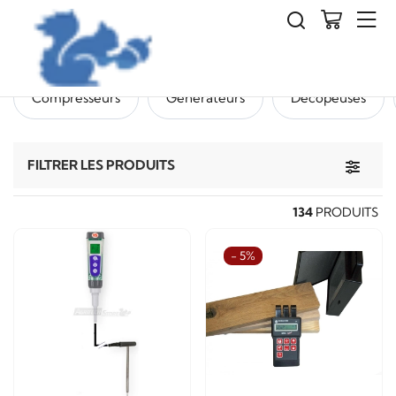
Outils
Compresseurs
Générateurs
Décopeuses
Toggle 
FILTRER LES PRODUITS
134
PRODUITS
- 5%