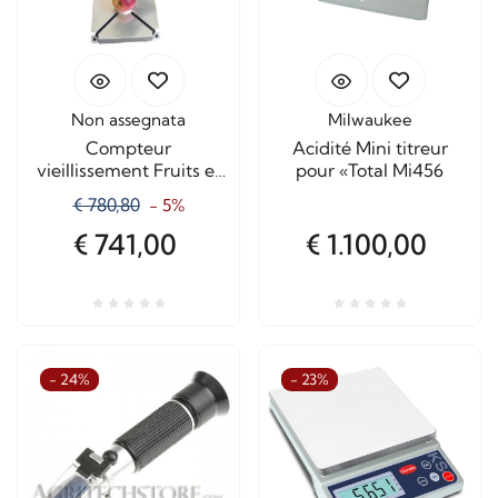
Non assegnata
Milwaukee
Compteur
Acidité Mini titreur
vieillissement Fruits et
pour «Total Mi456
Légumes Maturité 200
€ 780,80
- 5%
€ 741,00
€ 1.100,00
- 24%
- 23%