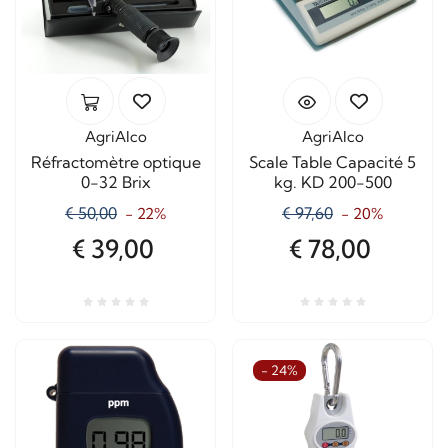
AgriAlco
AgriAlco
Réfractomètre optique
Scale Table Capacité 5
0-32 Brix
kg. KD 200-500
€ 50,00
€ 97,60
- 22%
- 20%
€ 39,00
€ 78,00
- 24%