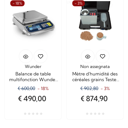
- 18%
- 3%
Wunder
Non assegnata
Balance de table
Mètre d'humidité des
multifonction Wunder
céréales grains Tester
AGS‑II, capacité de 6
Plus PS
€ 600,00
€ 902,80
- 18%
- 3%
kg
€ 490,00
€ 874,90