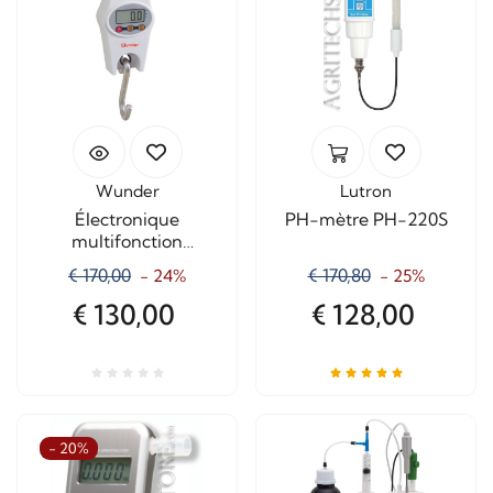
Wunder
Lutron
Électronique
PH-mètre PH-220S
multifonction
dynamomètre CR40
€ 170,00
€ 170,80
- 24%
- 25%
Capacité Kg. 40
€ 130,00
€ 128,00
- 20%