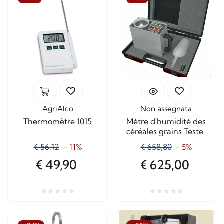
AgriAlco
Non assegnata
Thermomètre 1015
Mètre d'humidité des
céréales grains Tester
Plus
€ 56,12
€ 658,80
- 11%
- 5%
€ 49,90
€ 625,00