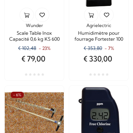
Wunder
Agrielectric
Scale Table Inox
Humidimètre pour
Capacité 0,6 kg KS 600
fourrage Fortester 100
€ 102,48
€ 353,80
- 23%
- 7%
€ 79,00
€ 330,00
- 6%