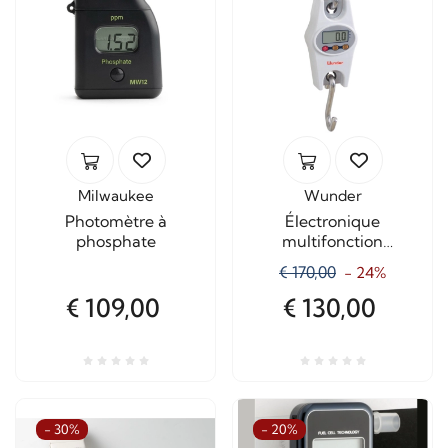
Milwaukee
Wunder
Photomètre à
Électronique
phosphate
multifonction
dynamomètre CR100
€ 170,00
- 24%
Capacité Kg.100
€ 109,00
€ 130,00
- 30%
- 20%