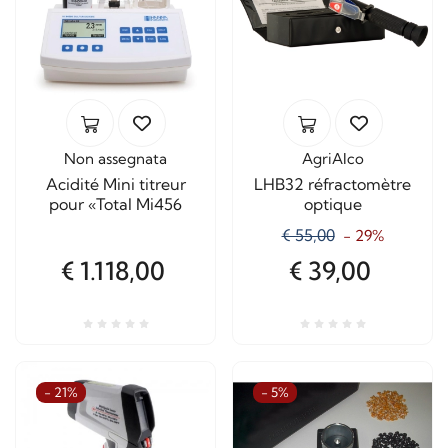
Non assegnata
AgriAlco
Acidité Mini titreur
LHB32 réfractomètre
pour «Total Mi456
optique
€ 55,00
- 29%
€ 1.118,00
€ 39,00
- 21%
- 5%