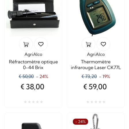
AgriAlco
AgriAlco
Réfractomètre optique
Thermomètre
0-44 Brix
infrarouge Laser CK77L
€ 50,00
€ 73,20
- 24%
- 19%
€ 38,00
€ 59,00
- 24%