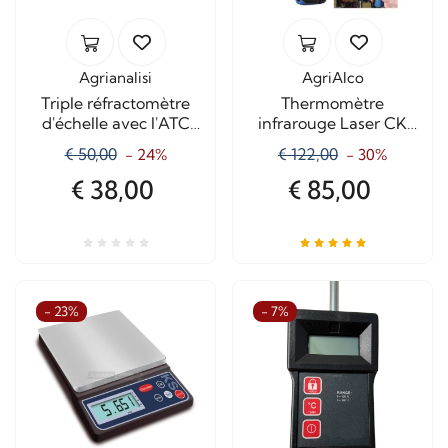
Agrianalisi
AgriAlco
Triple réfractomètre
Thermomètre
d'échelle avec l'ATC
infrarouge Laser CK
MR200
8862
€ 50,00
€ 122,00
- 24%
- 30%
€ 38,00
€ 85,00
- 23%
- 7%