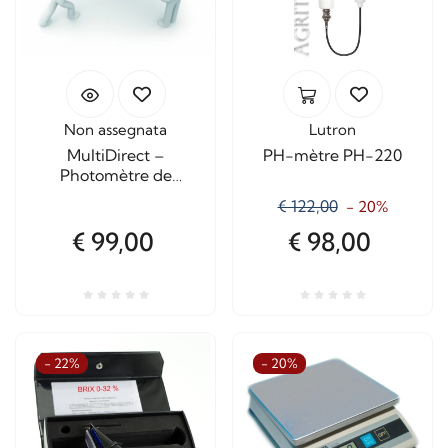
Non assegnata
Lutron
MultiDirect –
PH-mètre PH-220
Photomètre de
paillasse précis et
€ 122,00
- 20%
polyvalent pour
l'analyse de l'eau
€ 99,00
€ 98,00
- 22%
- 20%