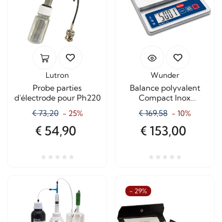
Lutron
Wunder
Probe parties
Balance polyvalent
d'électrode pour Ph220
Compact Inox
Contenance 5 kg.
€ 73,20
€ 169,58
- 25%
- 10%
€ 54,90
€ 153,00
- 29%