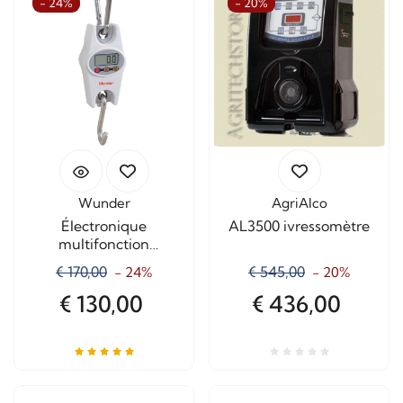
- 24%
- 20%
Wunder
AgriAlco
Électronique
AL3500 ivressomètre
multifonction
dynamomètre CR200
€ 170,00
€ 545,00
- 24%
- 20%
Capacité Kg.200
€ 130,00
€ 436,00