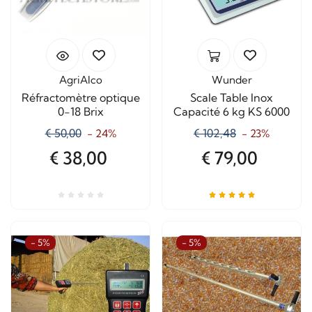
AgriAlco
Wunder
Réfractomètre optique
Scale Table Inox
0-18 Brix
Capacité 6 kg KS 6000
€ 50,00
€ 102,48
- 24%
- 23%
€ 38,00
€ 79,00
- 5%
- 5%