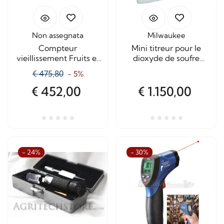
Non assegnata
Milwaukee
Compteur
Mini titreur pour le
vieillissement Fruits et
dioxyde de soufre
Légumes échéance de
Mi455
€ 475,80
- 5%
100
€ 452,00
€ 1.150,00
- 24%
- 30%