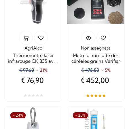
AgriAlco
Non assegnata
Thermomètre laser
Mètre d'humidité des
infrarouge CK 835 avec
céréales grains Vérifier
connexion K
€ 97,60
€ 475,80
- 21%
- 5%
€ 76,90
€ 452,00
- 24%
- 25%