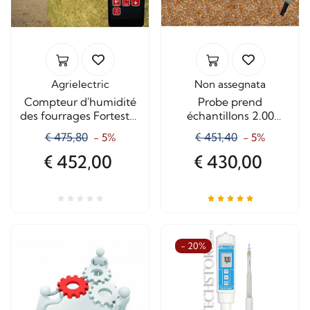
Agrielectric
Non assegnata
Compteur d'humidité
Probe prend
des fourrages Fortester
échantillons 2.00
200
Mètres
€ 475,80
€ 451,40
- 5%
- 5%
€ 452,00
€ 430,00
- 20%