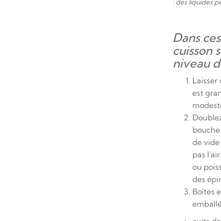
: des liquides 
Dans ces
cuisson 
niveau d
Laisser
est gran
modeste
Doublez
bouche 
de vide
pas l'ai
ou pois
des épi
Boîtes e
emballé
cuits d