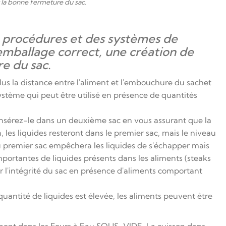
 la bonne fermeture du sac.
es procédures et des systèmes de
emballage correct, une création de
e du sac.
plus la distance entre l'aliment et l'embouchure du sachet
 système qui peut être utilisé en présence de quantités
t insérez-le dans un deuxième sac en vous assurant que la
 les liquides resteront dans le premier sac, mais le niveau
 premier sac empêchera les liquides de s'échapper mais
importantes de liquides présents dans les aliments (steaks
er l'intégrité du sac en présence d'aliments comportant
 quantité de liquides est élevée, les aliments peuvent être
tement dans les Fours à Eau SOUS-VIDE. La cuisson dans