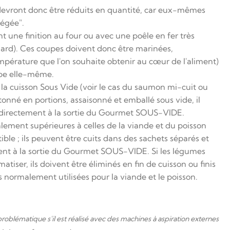
 devront donc être réduits en quantité, car eux-mêmes
tégée".
t une finition au four ou avec une poêle en fer très
llard). Ces coupes doivent donc être marinées,
empérature que l'on souhaite obtenir au cœur de l'aliment)
oupe elle-même.
la cuisson Sous Vide (voir le cas du saumon mi-cuit ou
stonné en portions, assaisonné et emballé sous vide, il
i directement à la sortie du Gourmet SOUS-VIDE.
lement supérieures à celles de la viande et du poisson
ble ; ils peuvent être cuits dans des sachets séparés et
ment à la sortie du Gourmet SOUS-VIDE. Si les légumes
tiser, ils doivent être éliminés en fin de cuisson ou finis
 normalement utilisées pour la viande et le poisson.
oblématique s'il est réalisé avec des machines à aspiration externes