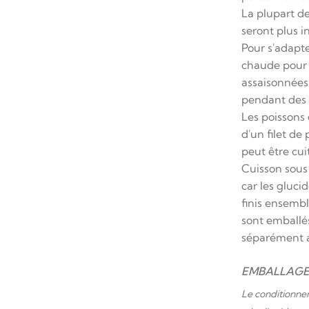
La plupart d
seront plus i
Pour s'adapte
chaude pour c
assaisonnées 
pendant des t
Les poissons
d'un filet de
peut être cu
Cuisson sous 
car les gluci
finis ensemb
sont emballés
séparément av
EMBALLAGE 
Le conditionnem