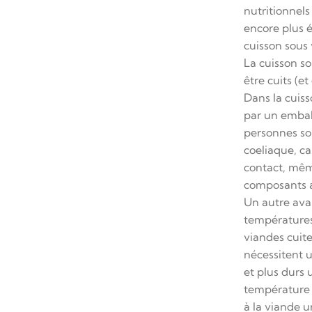
nutritionnels
encore plus é
cuisson sous 
La cuisson s
être cuits (e
Dans la cuiss
par un embal
personnes so
coeliaque, ca
contact, mêm
composants av
Un autre avan
températures 
viandes cuite
nécessitent 
et plus durs 
température 
à la viande u