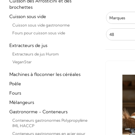
Cuisson des Arrosticini et des
brochettes
Cuisson sous vide
Marques
Cuisson sous vide gastronorme
Fours pour cuisson sous vide
48
Extracteurs de jus
Extracteurs de jus Hurom
VeganStar
Machines à floconner les céréales
Poêle
Fours
Mélangeurs
Gastronorme - Conteneurs
Conteneurs gastronormes Polypropylène
IML HACCP
Conteneurs gastronormes en acier pour