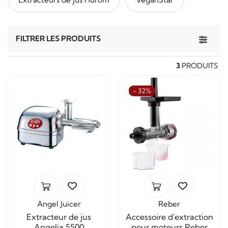
Toggle 
FILTRER LES PRODUITS
3
PRODUITS
- 32%
Angel Juicer
Reber
Extracteur de jus
Accessoire d'extraction
Angelia 5500
pour moteurs Reber