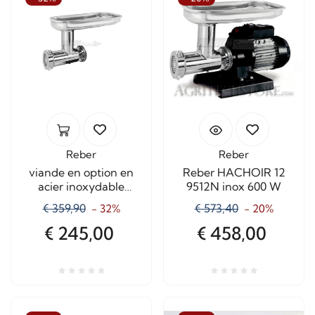
Reber
Reber
viande en option en
Reber HACHOIR 12
acier inoxydable
9512N inox 600 W
grinder # 12 8812N
€ 359,90
€ 573,40
- 32%
- 20%
€ 245,00
€ 458,00