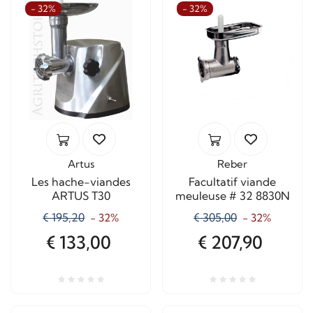
- 32%
- 32%
Artus
Reber
Les hache-viandes
Facultatif viande
ARTUS T30
meuleuse # 32 8830N
€ 195,20
€ 305,00
- 32%
- 32%
€ 133,00
€ 207,90