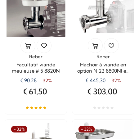
Reber
Reber
Facultatif viande
Hachoir à viande en
meuleuse # 5 8820N
option N 22 8800NI en
acier inoxydable
€ 90,28
€ 445,30
- 32%
- 32%
€ 61,50
€ 303,00
- 32%
- 32%