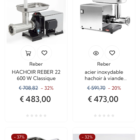
Reber
Reber
HACHOIR REBER 22
acier inoxydable
600 W Classique
hachoir à viande
électrique TC8
€ 708,82
€ 591,70
- 32%
- 20%
10018NBT
€ 483,00
€ 473,00
- 37%
- 32%