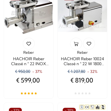
Reber
Reber
HACHOIR Reber
HACHOIR Reber 10024
Classé n ° 22 INOX
Classé n ° 22 W 1800
1200 W Professional
Corp Court
€ 950,00
€ 1.207,80
- 37%
- 32%
professionnel
€ 599,00
€ 819,00
- 32%
- 20%