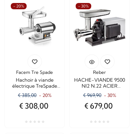
- 20%
- 30%
Facem Tre Spade
Reber
Hachoir à viande
HACHE-VIANDE 9500
électrique TreSpade
NI2 N.22 ACIER
N22 élégant
INOXYDABLE
€ 385,00
€ 969,90
- 20%
- 30%
1200watt
€ 308,00
€ 679,00