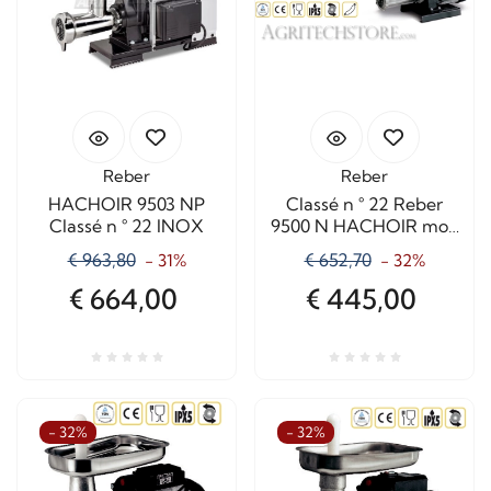
Reber
Reber
HACHOIR 9503 NP
Classé n ° 22 Reber
Classé n ° 22 INOX
9500 N HACHOIR mod
CLASSIC
€ 963,80
€ 652,70
- 31%
- 32%
€ 664,00
€ 445,00
- 32%
- 32%