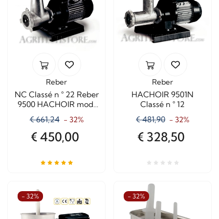
Reber
Reber
NC Classé n ° 22 Reber
HACHOIR 9501N
9500 HACHOIR mod.
Classé n ° 12
COURT
€ 661,24
€ 481,90
- 32%
- 32%
€ 450,00
€ 328,50
- 32%
- 32%