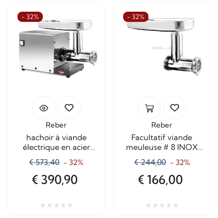
- 32%
- 32%
Reber
Reber
hachoir à viande
Facultatif viande
électrique en acier
meuleuse # 8 INOX
inoxydable TC8 9508N
8800NP
€ 573,40
€ 244,00
- 32%
- 32%
€ 390,90
€ 166,00