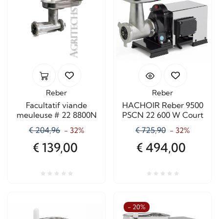
Reber
Reber
Facultatif viande
HACHOIR Reber 9500
meuleuse # 22 8800N
PSCN 22 600 W Court
€ 204,96
€ 725,90
- 32%
- 32%
€ 139,00
€ 494,00
- 20%