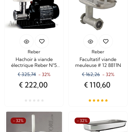
Reber
Reber
Hachoir à viande
Facultatif viande
électrique Reber N°5
meuleuse # 12 8811N
9502N
€ 325,74
€ 162,26
- 32%
- 32%
€ 222,00
€ 110,60
- 32%
- 32%