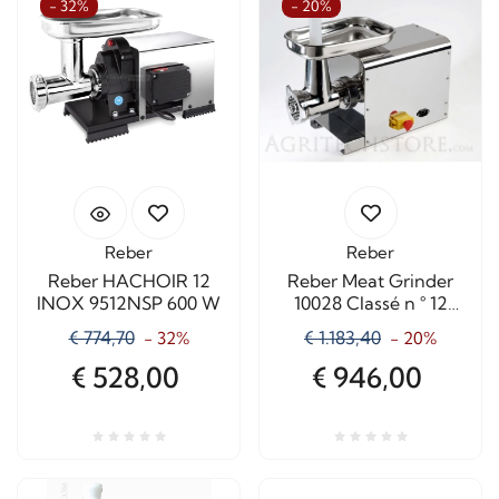
- 32%
- 20%
Reber
Reber
Reber HACHOIR 12
Reber Meat Grinder
INOX 9512NSP 600 W
10028 Classé n ° 12
INOX 1200 W
€ 774,70
€ 1.183,40
- 32%
- 20%
Professional
€ 528,00
€ 946,00