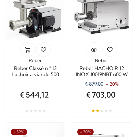
Reber
Reber
Reber Classé n ° 12
Reber HACHOIR 12
hachoir à viande 500
INOX 10019NBT 600 W
W carénée
€ 879,00
- 20%
€ 544,12
€ 703,00
- 32%
- 20%