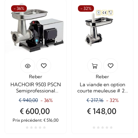
- 36%
- 32%
Reber
Reber
HACHOIR 9503 PSCN
La viande en option
Semiprofessional
courte meuleuse # 22
1200Watt Classé n ° 22
8800NC
€ 940,00
€ 217,16
- 36%
- 32%
COURT
€ 600,00
€ 148,00
Prix ​​précédent: € 516,00