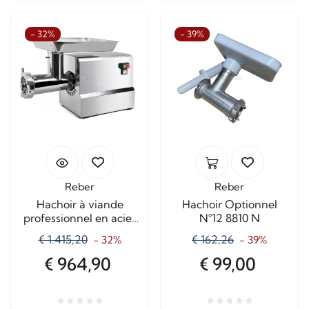
- 32%
- 39%
Reber
Reber
Hachoir à viande
Hachoir Optionnel
professionnel en acier
N°12 8810 N
inoxydable N.32
€ 1.415,20
€ 162,26
- 32%
- 39%
1200W-M80AET
€ 964,90
€ 99,00