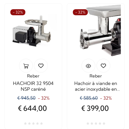
- 32%
- 32%
Reber
Reber
HACHOIR 32 9504
Hachoir à viande en
NSP caréné
acier inoxydable en
option n° 32 8830NI
€ 945,50
€ 585,60
- 32%
- 32%
€ 644,00
€ 399,00