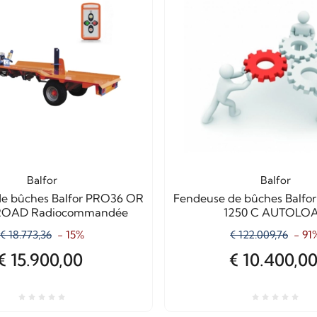
Balfor
Balfor
e bûches Balfor PRO36 OR
Fendeuse de bûches Balf
 ROAD Radiocommandée
1250 C AUTOLO
€ 18.773,36
- 15%
€ 122.009,76
- 91
€ 15.900,00
€ 10.400,0