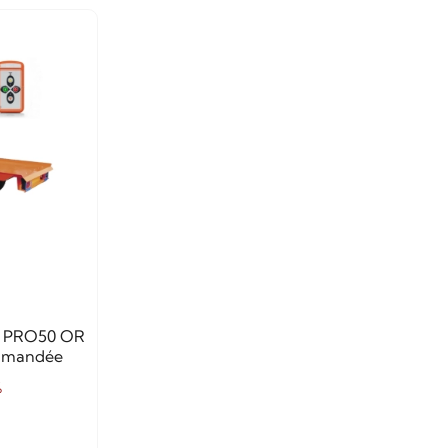
or PRO50 OR
mmandée
%