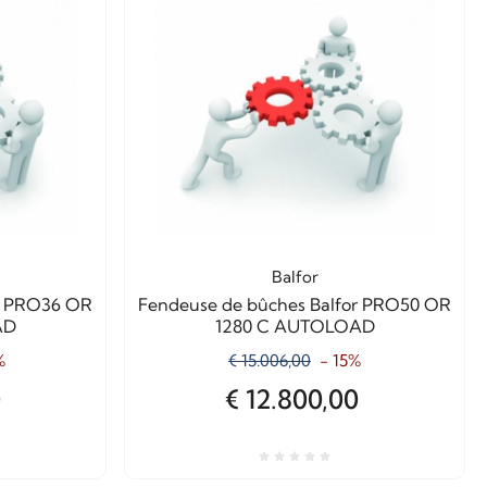
Balfor
or PRO36 OR
Fendeuse de bûches Balfor PRO50 OR
AD
1280 C AUTOLOAD
%
€ 15.006,00
- 15%
0
€ 12.800,00