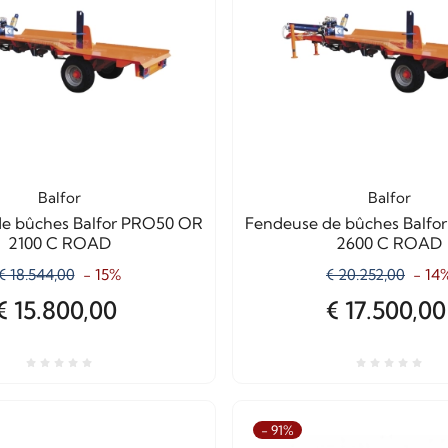
Balfor
Balfor
e bûches Balfor PRO50 OR
Fendeuse de bûches Balf
2100 C ROAD
2600 C ROAD
€ 18.544,00
- 15%
€ 20.252,00
- 14
€ 15.800,00
€ 17.500,00
- 91%