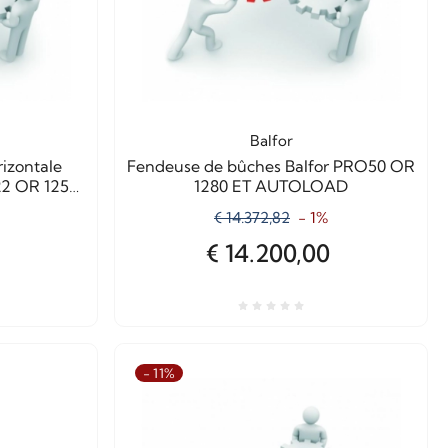
Balfor
izontale
Fendeuse de bûches Balfor PRO50 OR
22 OR 1250
1280 ET AUTOLOAD
€ 14.372,82
- 1%
€ 14.200,00
- 11%