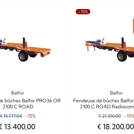
- 15%
Balfor
Balfor
e bûches Balfor PRO36 OR
Fendeuse de bûches Balf
2100 C ROAD
2100 C ROAD Radioco
€ 15.777,04
- 15%
€ 21.350,00
- 15
€ 13.400,00
€ 18.200,00