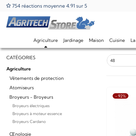
754 réactions moyenne 4.91 sur 5
Home
Agriculture
Séparateur horizontal
Sépara
Agriculture
Jardinage
Maison
Cuisine
La
Marques
CATÉGORIES
48
Agriculture
Vêtements de protection
Atomiseurs
- 92%
Broyeurs - Broyeurs
Broyeurs électriques
Broyeurs à moteur essence
Broyeurs Cardano
Œnologie