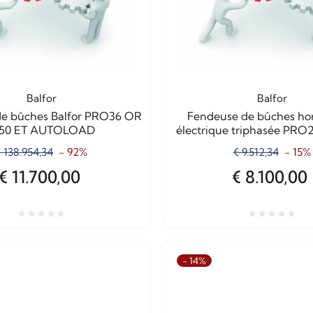
Balfor
Balfor
e bûches Balfor PRO36 OR
Fendeuse de bûches hor
250 ET AUTOLOAD
électrique triphasée PRO
AUTOLOAD
 138.954,34
- 92%
€ 9.512,34
- 15%
€ 11.700,00
€ 8.100,00
- 14%