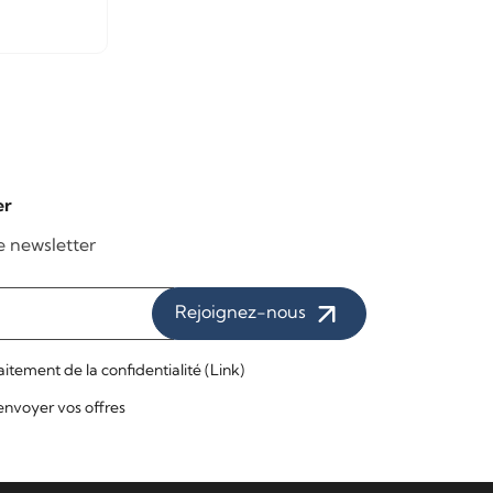
er
re newsletter
Rejoignez-nous
raitement de la confidentialité (
Link
)
t envoyer vos offres