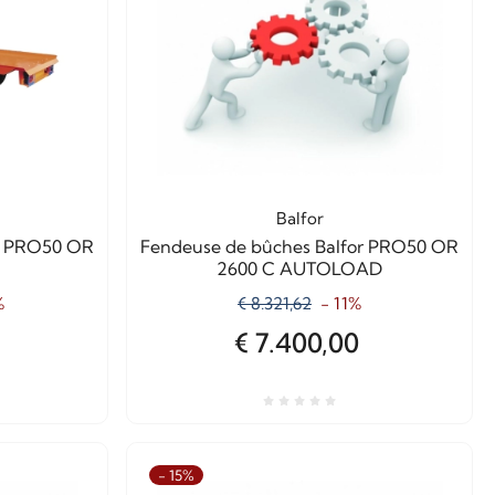
Balfor
or PRO50 OR
Fendeuse de bûches Balfor PRO50 OR
2600 C AUTOLOAD
%
€ 8.321,62
- 11%
€ 7.400,00
- 15%