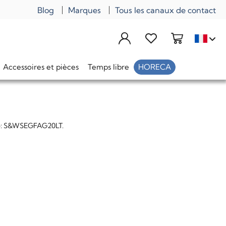
Blog
Marques
Tous les canaux de contact
Précédent
Suivant
bois pour les fumeurs LT.
Accessoires et pièces
Temps libre
HORECA
:
S&WSEGFAG20LT.