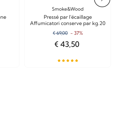
Smoke&Wood
êne
Pressé par l'écaillage
Copea
Affumicatori conserve par kg.20
p
€ 69,00
- 37%
€ 43,50