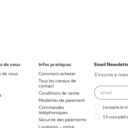
ormations
Commentaires des clients
FAQ
s de nous
Infos pratiques
Email Newslett
s de nous
Comment acheter
S'inscrire à not
Tous les canaux de
contact
Conditions de vente
s
Modalités de paiement
Commandes
J'accepte le t
téléphoniques
S'il vous plaî
Sécurité des paiements
Livraisons – notre