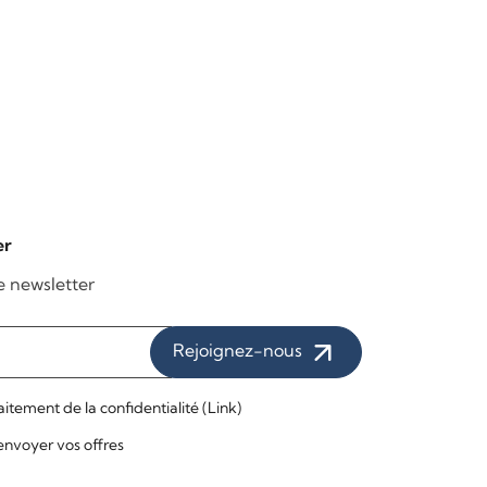
prezzo
Ajoutez au panier
€ 59,00
er
re newsletter
Rejoignez-nous
raitement de la confidentialité (
Link
)
t envoyer vos offres