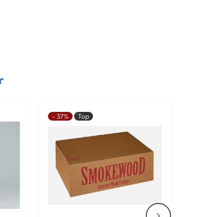
r
- 37%
Top
- 26%