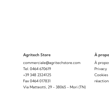
TORNA IN ALTO
Détails
Demande d'inf
Agritech Store
À propo
commerciale@agritechstore.com
À propo
Tel. 0464 670619
Privacy
+39 348 2324125
Cookies
Fax 0464 017831
réaction
Via Matteotti, 29 - 38065 - Mori (TN)