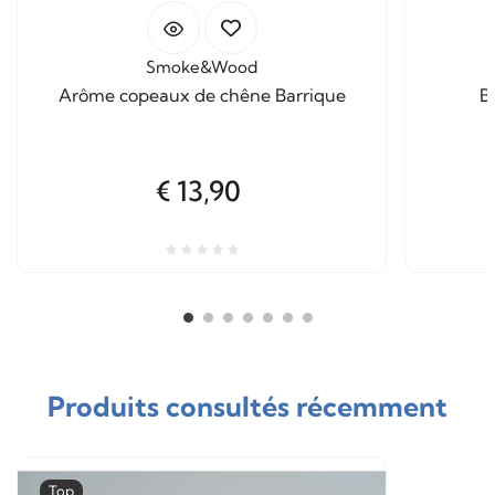
Smoke&Wood
Arôme copeaux de chêne Barrique
B
€ 13,90
Produits consultés récemment
Top