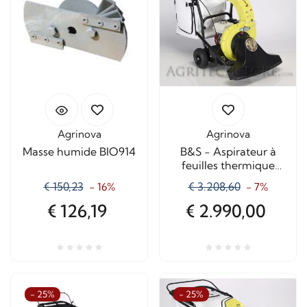
Agrinova
Agrinova
Masse humide BIO914
B&S - Aspirateur à
feuilles thermique
Oswald avec broyeur
€ 150,23
€ 3.208,60
- 16%
- 7%
€ 126,19
€ 2.990,00
- 25%
- 25%