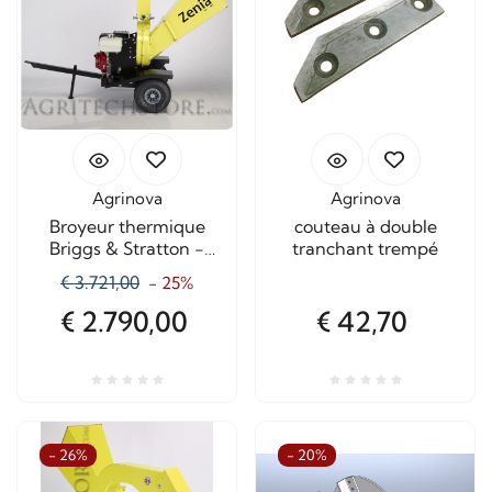
Agrinova
Agrinova
Broyeur thermique
couteau à double
Briggs & Stratton -
tranchant trempé
Zenia
€ 3.721,00
- 25%
€ 2.790,00
€ 42,70
- 26%
- 20%