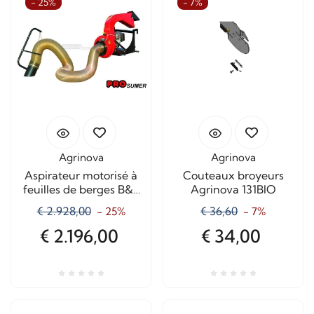
- 25%
- 7%
Agrinova
Agrinova
Aspirateur motorisé à
Couteaux broyeurs
feuilles de berges B&S
Agrinova 131BIO
- Olga
€ 2.928,00
€ 36,60
- 25%
- 7%
€ 2.196,00
€ 34,00