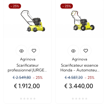
- 25%
- 25%
Agrinova
Agrinova
Scarificateur
Scarificateur essence
professionnel JURGEN
Honda - Automoteur
60 cm - Moteur Honda
Josef
€ 2.549,80
€ 4.587,20
- 25%
- 25%
€ 1.912,00
€ 3.440,00