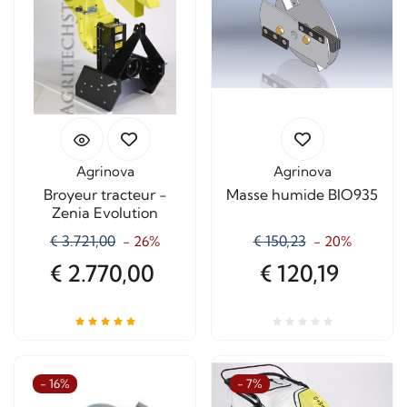
Agrinova
Agrinova
Broyeur tracteur -
Masse humide BIO935
Zenia Evolution
€ 3.721,00
€ 150,23
- 26%
- 20%
€ 2.770,00
€ 120,19
- 16%
- 7%